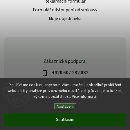
Reklamační formulář
Formulář odstoupení od smlouvy
Moje objednávka
Zákaznická podpora:
+420 607 282 082
info@beautysystem.cz
Používáme cookies, abychom Vám umožnili pohodlné prohlížení
webu a díky analýze provozu webu neustále zlepšovali jeho funkce,
výkon a použitelnost.
Více informací
Nastavení
Copyright 2026
Beautysystem.cz
. Všechna práva vyhrazena.
Vytvořil
Shoptet
| Design
Shoptak.cz
Souhlasím