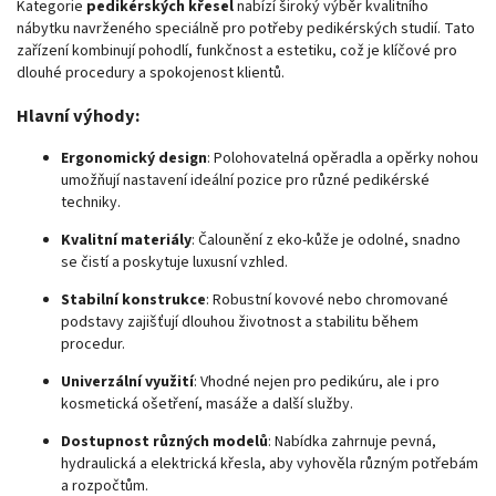
Kategorie
pedikérských křesel
nabízí široký výběr kvalitního
nábytku navrženého speciálně pro potřeby pedikérských studií. Tato
zařízení kombinují pohodlí, funkčnost a estetiku, což je klíčové pro
dlouhé procedury a spokojenost klientů.
Hlavní výhody:
Ergonomický design
:
Polohovatelná opěradla a opěrky nohou
umožňují nastavení ideální pozice pro různé pedikérské
techniky.
Kvalitní materiály
:
Čalounění z eko-kůže je odolné, snadno
se čistí a poskytuje luxusní vzhled.
Stabilní konstrukce
:
Robustní kovové nebo chromované
podstavy zajišťují dlouhou životnost a stabilitu během
procedur.
Univerzální využití
:
Vhodné nejen pro pedikúru, ale i pro
kosmetická ošetření, masáže a další služby.
Dostupnost různých modelů
:
Nabídka zahrnuje pevná,
hydraulická a elektrická křesla, aby vyhověla různým potřebám
a rozpočtům.