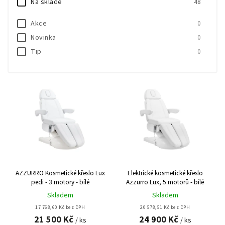
Na skladě
48
Abecedně
Akce
0
Novinka
0
Tip
0
AZZURRO Kosmetické křeslo Lux
Elektrické kosmetické křeslo
pedi - 3 motory - bílé
Azzurro Lux, 5 motorů - bílé
Skladem
Skladem
17 768,60 Kč bez DPH
20 578,51 Kč bez DPH
21 500 Kč
24 900 Kč
/ ks
/ ks