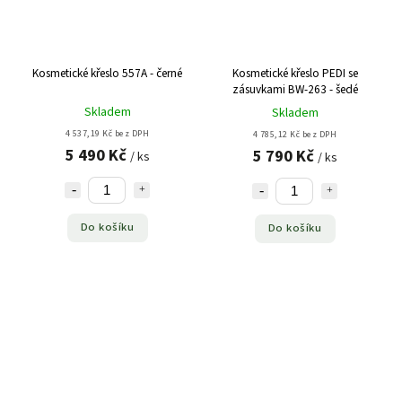
Kosmetické křeslo 557A - černé
Kosmetické křeslo PEDI se
zásuvkami BW-263 - šedé
Skladem
Skladem
4 537,19 Kč bez DPH
4 785,12 Kč bez DPH
5 490 Kč
5 790 Kč
/ ks
/ ks
Do košíku
Do košíku