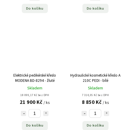
Do košíku
Do košíku
Elektrické pedikérské křeslo
Hydraulické kosmetické křeslo A
MODENA BD-8294 - žluté
210C PEDI - bílé
Skladem
Skladem
18 099,17 Kč bez DPH
7 314,05 Kč bez DPH
21 900 Kč
8 850 Kč
/ ks
/ ks
Do košíku
Do košíku