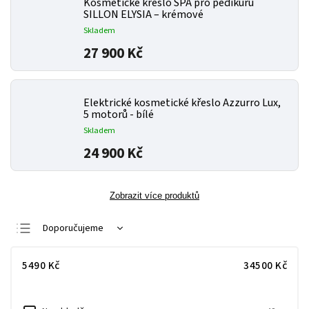
Kosmetické křeslo SPA pro pedikúru
SILLON ELYSIA – krémové
Skladem
27 900 Kč
Elektrické kosmetické křeslo Azzurro Lux,
5 motorů - bílé
Skladem
24 900 Kč
Zobrazit více produktů
Doporučujeme
Nejlevnější
5490
Kč
34500
Kč
Nejdražší
Nejprodávanější