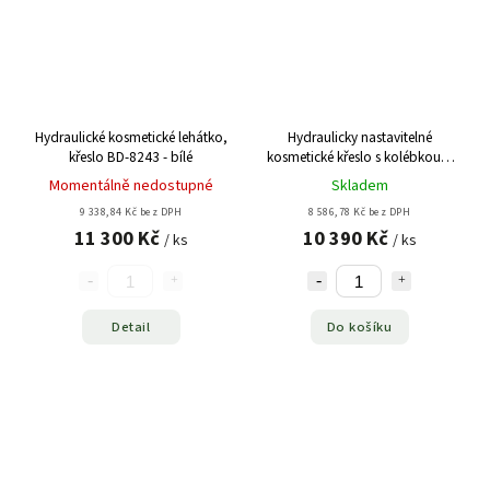
Hydraulické kosmetické lehátko,
Hydraulicky nastavitelné
křeslo BD-8243 - bílé
kosmetické křeslo s kolébkou A
210D bílé
Momentálně nedostupné
Skladem
9 338,84 Kč bez DPH
8 586,78 Kč bez DPH
11 300 Kč
10 390 Kč
/ ks
/ ks
Detail
Do košíku