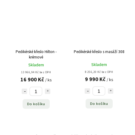
Pedikérské křeslo Hilton -
Pedikérské křeslo s masáží 308
krémové
Skladem
Skladem
8 256,20 Kč bez DPH
13 966,94 Kč bez DPH
9 990 Kč
16 900 Kč
/ ks
/ ks
Do košíku
Do košíku