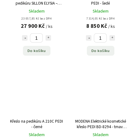
pedikúru SILLON ELYSIA –
PEDI - šedé
krémové
Skladem
Skladem
23 057,85 Kč bez DPH
7 314,05 Kč bez DPH
27 900 Kč
8 850 Kč
/ ks
/ ks
Do košíku
Do košíku
Křeslo na pedikúru A 210C PEDI
MODENA Elektrické kosmetické
- černé
křeslo PEDI BD-8294 - tmavě
hnědé
Skladem
Skladem