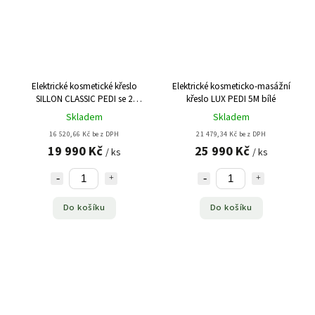
Elektrické kosmetické křeslo
Elektrické kosmeticko-masážní
SILLON CLASSIC PEDI se 2
křeslo LUX PEDI 5M bílé
motory - šedé
Skladem
Skladem
16 520,66 Kč bez DPH
21 479,34 Kč bez DPH
19 990 Kč
25 990 Kč
/ ks
/ ks
Do košíku
Do košíku