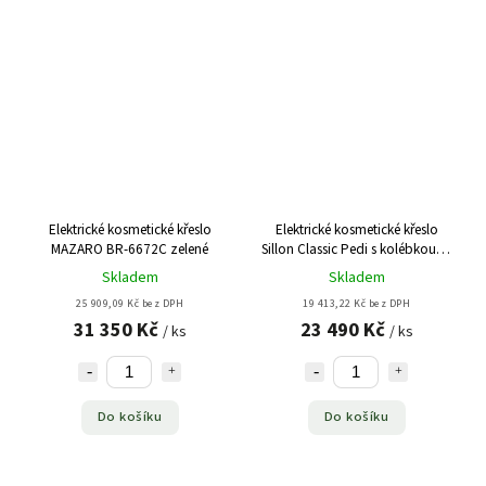
Elektrické kosmetické křeslo
Elektrické kosmetické křeslo
MAZARO BR-6672C zelené
Sillon Classic Pedi s kolébkou, 3
motory - bílé
Skladem
Skladem
25 909,09 Kč bez DPH
19 413,22 Kč bez DPH
31 350 Kč
23 490 Kč
/ ks
/ ks
Do košíku
Do košíku