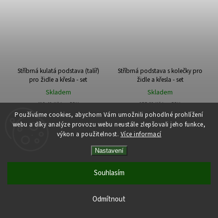
Stříbrná kulatá podstava (talíř)
Stříbrná podstava s kolečky pro
pro židle a křesla - set
židle a křesla - set
Skladem
Skladem
412,40 Kč bez DPH
677,69 Kč bez DPH
499 Kč
820 Kč
Používáme cookies, abychom Vám umožnili pohodlné prohlížení
/ St
/ St
webu a díky analýze provozu webu neustále zlepšovali jeho funkce,
výkon a použitelnost.
Více informací
Nastavení
Do košíku
Do košíku
Souhlasím
Odmítnout