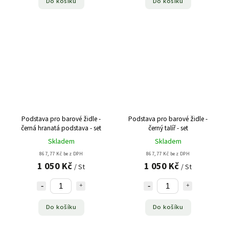
Do košíku
Do košíku
Podstava pro barové židle -
Podstava pro barové židle -
černá hranatá podstava - set
černý talíř - set
Skladem
Skladem
867,77 Kč bez DPH
867,77 Kč bez DPH
1 050 Kč
1 050 Kč
/ St
/ St
Do košíku
Do košíku