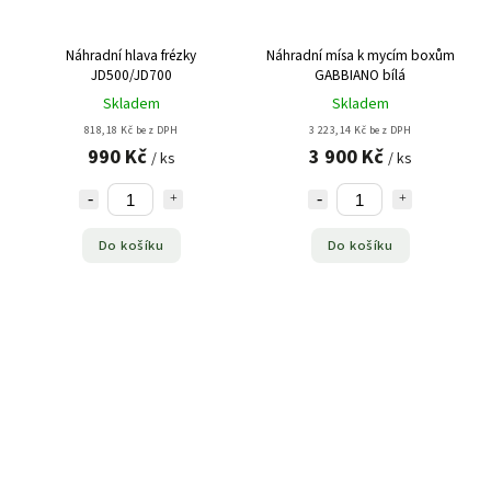
Náhradní hlava frézky
Náhradní mísa k mycím boxům
JD500/JD700
GABBIANO bílá
Skladem
Skladem
818,18 Kč bez DPH
3 223,14 Kč bez DPH
990 Kč
3 900 Kč
/ ks
/ ks
Do košíku
Do košíku