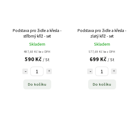
Podstava pro židle a křesla -
Podstava pro židle a křesla -
stříbrný kříž - set
zlatý kříž - set
Skladem
Skladem
487,60 Kč bez DPH
577,69 Kč bez DPH
590 Kč
699 Kč
/ St
/ St
Do košíku
Do košíku