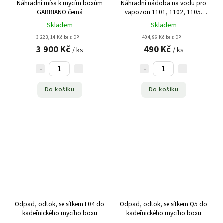
Náhradní mísa k mycím boxům
Náhradní nádoba na vodu pro
GABBIANO černá
vapozon 1101, 1102, 1105,
1106, 1107
Skladem
Skladem
3 223,14 Kč bez DPH
404,96 Kč bez DPH
3 900 Kč
490 Kč
/ ks
/ ks
Do košíku
Do košíku
Odpad, odtok, se sítkem F04 do
Odpad, odtok, se sítkem Q5 do
kadeřnického mycího boxu
kadeřnického mycího boxu