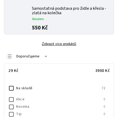
Samostatná podstava pro židle a křesla -
zlatá na kolečka
Skladem
550 Kč
Zobrazit více produktů
Doporučujeme
Nejlevnější
29
Kč
3900
Kč
Nejdražší
Nejprodávanější
Na skladě
72
Abecedně
Akce
0
Novinka
0
Tip
0