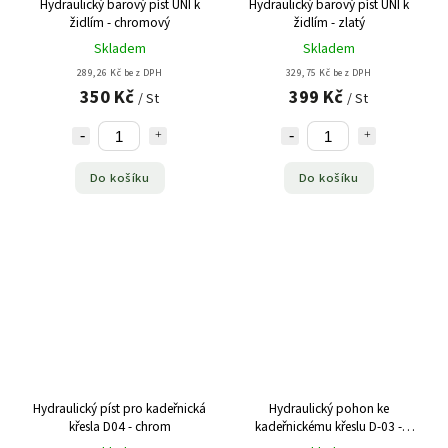
Hydraulický barový píst UNI k
Hydraulický barový píst UNI k
židlím - chromový
židlím - zlatý
Skladem
Skladem
289,26 Kč bez DPH
329,75 Kč bez DPH
350 Kč
399 Kč
/ St
/ St
Do košíku
Do košíku
Hydraulický píst pro kadeřnická
Hydraulický pohon ke
křesla D04 - chrom
kadeřnickému křeslu D-03 -
chrom