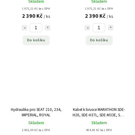
Skladem
Skladem
1 975,21 Kč bez DPH
1 975,21 Kč bez DPH
2 390 Kč
2 390 Kč
/ ks
/ ks
Do košíku
Do košíku
Hydraulika pro SEAT 210, 234,
Kabel k brusce MARATHON SDE-
IMPERIAL, ROYAL
H20, SDE-H37L, SDE-M33E, SDE-
M40E
Skladem
Skladem
2 966,94 Kč bez DPH
404,96 Kč bez DPH