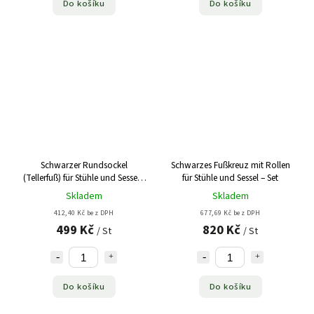
Do košíku
Do košíku
Schwarzer Rundsockel
Schwarzes Fußkreuz mit Rollen
(Tellerfuß) für Stühle und Sessel -
für Stühle und Sessel – Set
Set
Skladem
Skladem
412,40 Kč bez DPH
677,69 Kč bez DPH
499 Kč
820 Kč
/ St
/ St
Do košíku
Do košíku