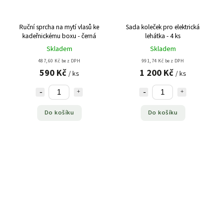
Ruční sprcha na mytí vlasů ke
Sada koleček pro elektrická
kadeřnickému boxu - černá
lehátka - 4 ks
Skladem
Skladem
487,60 Kč bez DPH
991,74 Kč bez DPH
590 Kč
1 200 Kč
/ ks
/ ks
Do košíku
Do košíku