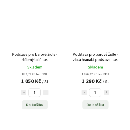
Podstava pro barové židle -
Podstava pro barové židle -
stříbrný talíř - set
zlatá hranatá podstava - set
Skladem
Skladem
867,77 Kč bez DPH
1 066,12 Kč bez DPH
1 050 Kč
1 290 Kč
/ St
/ St
Do košíku
Do košíku