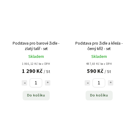
Podstava pro barové židle -
Podstava pro židle a křesla -
zlatý talíř - set
černý kříž - set
Skladem
Skladem
1 066,12 Kč bez DPH
487,60 Kč bez DPH
1 290 Kč
590 Kč
/ St
/ St
Do košíku
Do košíku