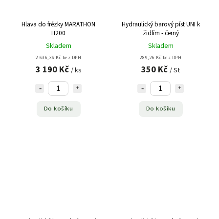
Hlava do frézky MARATHON
Hydraulický barový píst UNI k
H200
židlím - černý
Skladem
Skladem
2 636,36 Kč bez DPH
289,26 Kč bez DPH
3 190 Kč
350 Kč
/ ks
/ St
Do košíku
Do košíku