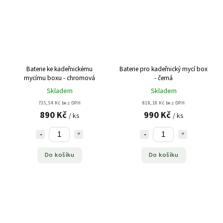
Baterie ke kadeřnickému
Baterie pro kadeřnický mycí box
mycímu boxu - chromová
- černá
Skladem
Skladem
735,54 Kč bez DPH
818,18 Kč bez DPH
890 Kč
990 Kč
/ ks
/ ks
Do košíku
Do košíku