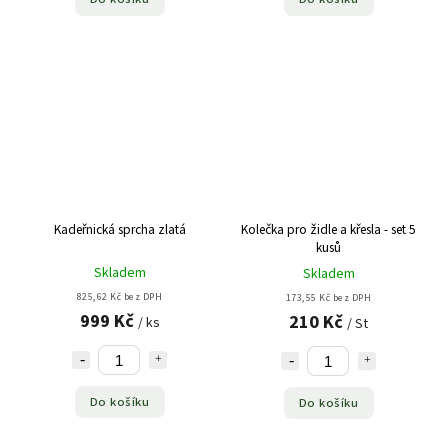
Kadeřnická sprcha zlatá
Kolečka pro židle a křesla - set 5
kusů
Skladem
Skladem
825,62 Kč bez DPH
173,55 Kč bez DPH
999 Kč
210 Kč
/ ks
/ St
Do košíku
Do košíku