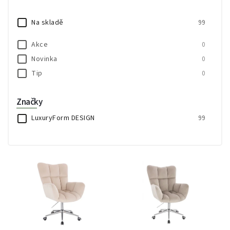
Nejprodávanější
Na skladě
99
Abecedně
Akce
0
Novinka
0
Tip
0
Značky
LuxuryForm DESIGN
99