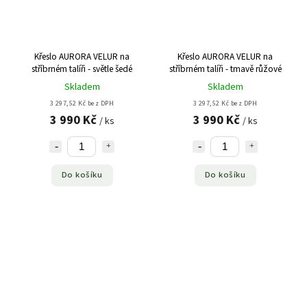
Křeslo AURORA VELUR na
Křeslo AURORA VELUR na
stříbrném talíři - světle šedé
stříbrném talíři - tmavě růžové
Skladem
Skladem
3 297,52 Kč bez DPH
3 297,52 Kč bez DPH
3 990 Kč
3 990 Kč
/ ks
/ ks
Do košíku
Do košíku