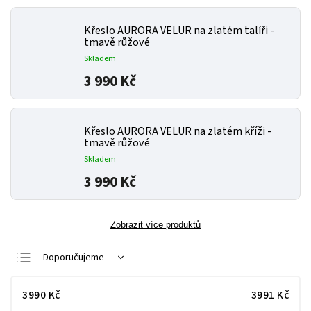
Křeslo AURORA VELUR na zlatém talíři -
tmavě růžové
Skladem
3 990 Kč
Křeslo AURORA VELUR na zlatém kříži -
tmavě růžové
Skladem
3 990 Kč
Zobrazit více produktů
Doporučujeme
Nejlevnější
3990
Kč
3991
Kč
Nejdražší