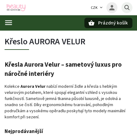
CZK
Prázdný košík
Hledat
Křeslo AURORA VELUR
Křesla Aurora Velur – sametový luxus pro
náročné interiéry
Kolekce
Aurora Velur
nabízí moderní židle a křesla s hebkým
velurovým potahem, které spojují elegantní vzhled s vysokou
funkčností. Sametově jemná tkanina působí luxusně, je odolná a
snadno se čistí. Díky ergonomickému tvarování, pohodlným
područkám a vysokému opěradlu poskytují tyto modely maximální
komfort při sezení.
Nejprodávanější