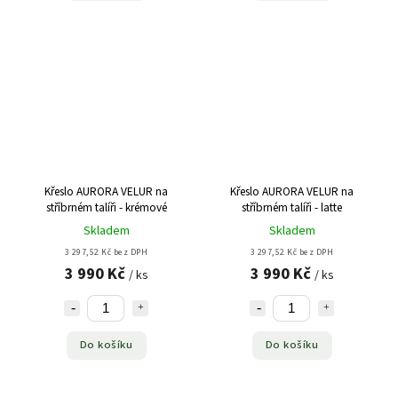
Křeslo AURORA VELUR na
Křeslo AURORA VELUR na
stříbrném talíři - krémové
stříbrném talíři - latte
Skladem
Skladem
3 297,52 Kč bez DPH
3 297,52 Kč bez DPH
3 990 Kč
3 990 Kč
/ ks
/ ks
Do košíku
Do košíku