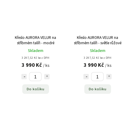
Křeslo AURORA VELUR na
Křeslo AURORA VELUR na
stříbrném talíři - modré
stříbrném talíři - světle růžové
Skladem
Skladem
3 297,52 Kč bez DPH
3 297,52 Kč bez DPH
3 990 Kč
3 990 Kč
/ ks
/ ks
Do košíku
Do košíku