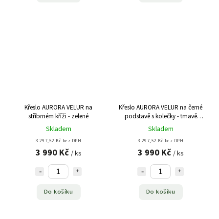
Křeslo AURORA VELUR na
Křeslo AURORA VELUR na černé
stříbrném kříži - zelené
podstavě s kolečky - tmavě
růžové
Skladem
Skladem
3 297,52 Kč bez DPH
3 297,52 Kč bez DPH
3 990 Kč
3 990 Kč
/ ks
/ ks
Do košíku
Do košíku