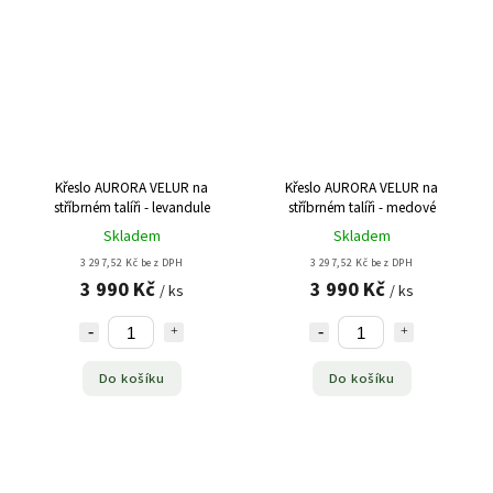
Křeslo AURORA VELUR na
Křeslo AURORA VELUR na
stříbrném talíři - levandule
stříbrném talíři - medové
Skladem
Skladem
3 297,52 Kč bez DPH
3 297,52 Kč bez DPH
3 990 Kč
3 990 Kč
/ ks
/ ks
Do košíku
Do košíku