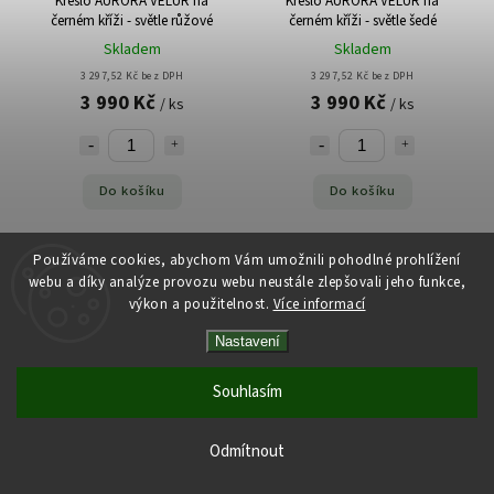
Křeslo AURORA VELUR na
Křeslo AURORA VELUR na
černém kříži - světle růžové
černém kříži - světle šedé
Skladem
Skladem
3 297,52 Kč bez DPH
3 297,52 Kč bez DPH
3 990 Kč
3 990 Kč
/ ks
/ ks
Do košíku
Do košíku
Používáme cookies, abychom Vám umožnili pohodlné prohlížení
webu a díky analýze provozu webu neustále zlepšovali jeho funkce,
výkon a použitelnost.
Více informací
Nastavení
Souhlasím
Křeslo AURORA VELUR na
Křeslo AURORA VELUR na
Odmítnout
černém kříži - tmavě šedé
černém kříži - zelené