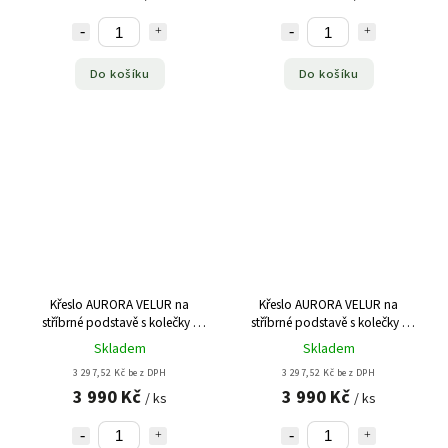
Do košíku
Do košíku
Křeslo AURORA VELUR na
Křeslo AURORA VELUR na
stříbrné podstavě s kolečky -
stříbrné podstavě s kolečky -
tmavě šedé
zelené
Skladem
Skladem
3 297,52 Kč bez DPH
3 297,52 Kč bez DPH
3 990 Kč
3 990 Kč
/ ks
/ ks