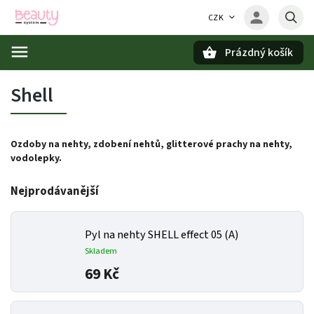
CZK
Prázdný košík
Hledat
Shell
Ozdoby
na
nehty, zdobení nehtů, glitterové prachy na nehty,
vodolepky.
Nejprodávanější
Pyl na nehty SHELL effect 05 (A)
Skladem
69 Kč