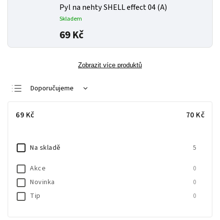
Pyl na nehty SHELL effect 04 (A)
Skladem
69 Kč
Zobrazit více produktů
Doporučujeme
Nejlevnější
69
Kč
70
Kč
Nejdražší
Nejprodávanější
Na skladě
5
Abecedně
Akce
0
Novinka
0
Tip
0