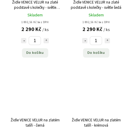
Židle VENICE VELUR na zlaté
Židle VENICE VELUR na zlaté
podstavě s kolečky - světle
podstavě s kolečky - světle šedá
růžová
Skladem
Skladem
1 892,56 Kč bez DPH
1 892,56 Kč bez DPH
2 290 Kč
2 290 Kč
/ ks
/ ks
Do košíku
Do košíku
Židle VENICE VELUR na zlatém
Židle VENICE VELUR na zlatém
talíři - černá
talíři - krémová