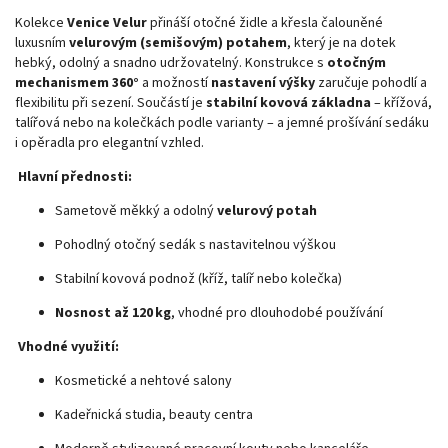
Kolekce
Venice Velur
přináší otočné židle a křesla čalouněné
luxusním
velurovým (semišovým) potahem
, který je na dotek
hebký, odolný a snadno udržovatelný. Konstrukce s
otočným
mechanismem 360°
a možností
nastavení výšky
zaručuje pohodlí a
flexibilitu při sezení. Součástí je
stabilní kovová základna
– křížová,
talířová nebo na kolečkách podle varianty – a jemné prošívání sedáku
i opěradla pro elegantní vzhled.
Hlavní přednosti:
Sametově měkký a odolný
velurový potah
Pohodlný otočný sedák s nastavitelnou výškou
Stabilní kovová podnož (kříž, talíř nebo kolečka)
Nosnost až 120 kg
, vhodné pro dlouhodobé používání
Vhodné využití:
Kosmetické a nehtové salony
Kadeřnická studia, beauty centra