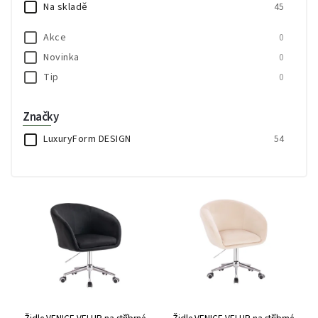
Na skladě
45
Abecedně
Akce
0
Novinka
0
Tip
0
Značky
LuxuryForm DESIGN
54