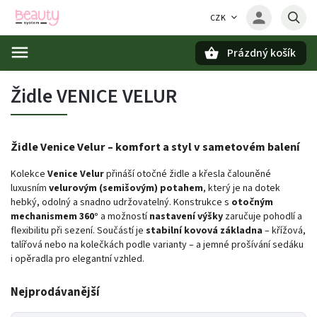
CZK
Prázdný košík
Hledat
Židle VENICE VELUR
Židle Venice Velur – komfort a styl v sametovém balení
Kolekce
Venice Velur
přináší otočné židle a křesla čalouněné
luxusním
velurovým (semišovým) potahem
, který je na dotek
hebký, odolný a snadno udržovatelný. Konstrukce s
otočným
mechanismem 360°
a možností
nastavení výšky
zaručuje pohodlí a
flexibilitu při sezení. Součástí je
stabilní kovová základna
– křížová,
talířová nebo na kolečkách podle varianty – a jemné prošívání sedáku
i opěradla pro elegantní vzhled.
Nejprodávanější