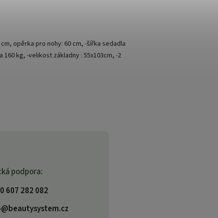
1 cm, opěrka pro nohy: 60 cm, -šířka sedadla
 160 kg, -velikost základny : 55x103cm, -2
cká podpora:
0 607 282 082
o@beautysystem.cz