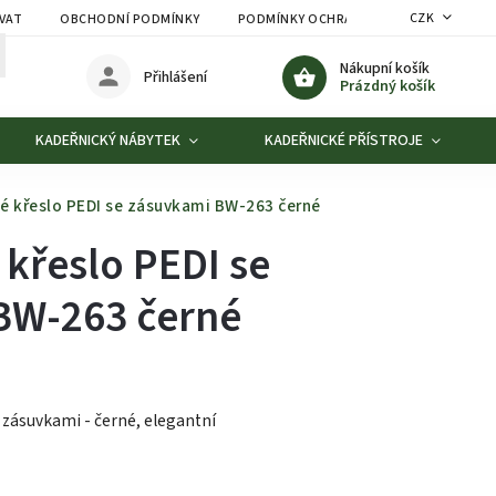
CZK
VAT
OBCHODNÍ PODMÍNKY
PODMÍNKY OCHRANY OSOBNÍCH ÚDAJŮ
Nákupní košík
Přihlášení
Prázdný košík
KADEŘNICKÝ NÁBYTEK
KADEŘNICKÉ PŘÍSTROJE
 křeslo PEDI se zásuvkami BW-263 černé
křeslo PEDI se
BW-263 černé
zásuvkami - černé, elegantní