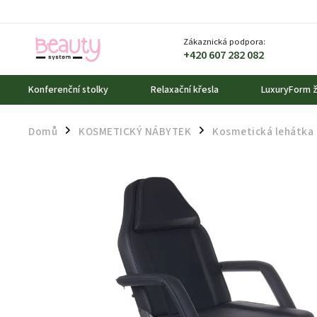
Zákaznická podpora:
+420 607 282 082
Konferenční stolky
Relaxační křesla
LuxuryForm ž
Domů
KOSMETICKÝ NÁBYTEK
Kosmetická lehátka
/
/