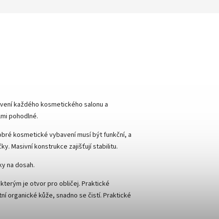
avení každého kosmetického salonu a
lmi pohodlné.
Dobré kosmetické vybavení musí být funkční, a
 Masivní konstrukce zajišťují stabilitu.
y na dosah.
kterým je otvor pro obličej. Praktické
tní organické kůže, snadno se čistí. Praktické