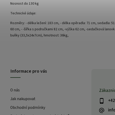
Nosnost do 130 kg
Technické údaje:
Rozměry: - délka ležení: 183 cm, - délka opěradla: 71 cm, sedadla: 5
60 cm, - -šířka s područkami 82 cm, -výška 62 cm, -sedačková lanovka
buňky (33,5x24x7cm), hmotnost: 36kg,
Informace pro vás
O nás
Zákazni
Jak nakupovat
+42
Obchodní podmínky
inf