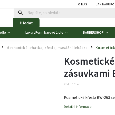
O NÁS
JAK NAKUPO
Hledat
idle
LuxuryForm barové židle
BARBERSHOP
Mechanická lehátka, křesla, masážní lehátka
Kosmetické
/
/
Kosmetické 
zásuvkami 
Kód:
11514
Kosmetické křeslo BW-263 se 
Detailní informace