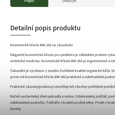
Popis
Diskuze
Detailní popis produktu
Kosmetické křeslo BW-263 se zásuvkami
Elegantní kosmetické křeslo pro pedikúru je základním prvkem vyb
estetické medicíny. Kosmetické křeslo BW-263 je ergonomické a ve
Čalounění je vyrobeno z snadno čistitelné kvalitní organické kůže. 
proto má kosmetické křeslo BW-263 praktické a odnímatelné područky.
Praktické zásuvky(podnosy) umožňují mít všechny potřebné pomůck
Ručně nastavitelný úhel opěradla a nohou. Odnímatelný polštář, pod 
odnímatelné područky. Polštáře z kvalitní pružné pěny. Potah z kvali
kyvety.