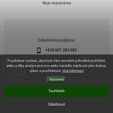
Moje objednávka
Zákaznická podpora:
+420 607 282 082
info@beautysystem.cz
Používáme cookies, abychom Vám umožnili pohodlné prohlížení
webu a díky analýze provozu webu neustále zlepšovali jeho funkce,
výkon a použitelnost.
Více informací
Nastavení
Copyright 2026
Beautysystem.cz
. Všechna práva vyhrazena.
Vytvořil
Shoptet
| Design
Shoptak.cz
Souhlasím
Odmítnout