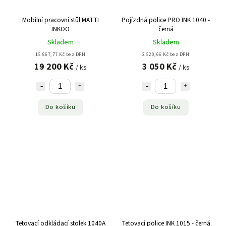
Mobilní pracovní stůl MATTI
Pojízdná police PRO INK 1040 -
INKOO
černá
Skladem
Skladem
15 867,77 Kč bez DPH
2 520,66 Kč bez DPH
19 200 Kč
3 050 Kč
/ ks
/ ks
Do košíku
Do košíku
Tetovací odkládací stolek 1040A
Tetovací police INK 1015 - černá