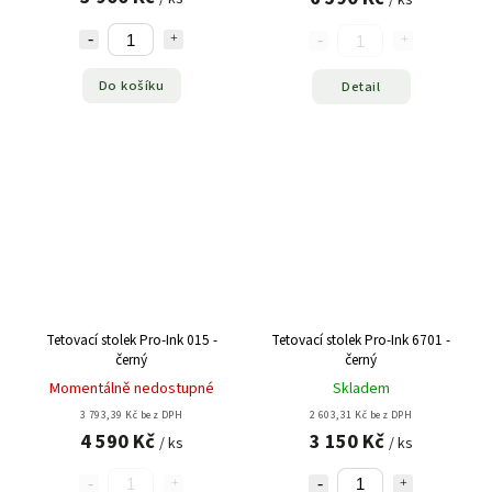
/ ks
Do košíku
Detail
Tetovací stolek Pro-Ink 015 -
Tetovací stolek Pro-Ink 6701 -
černý
černý
Momentálně nedostupné
Skladem
3 793,39 Kč bez DPH
2 603,31 Kč bez DPH
4 590 Kč
3 150 Kč
/ ks
/ ks