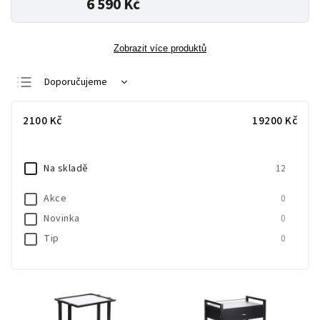
6 590 Kč
Zobrazit více produktů
Doporučujeme
Nejlevnější
2100
Kč
19200
Kč
Nejdražší
Nejprodávanější
Na skladě
12
Abecedně
Akce
0
Novinka
0
Tip
0