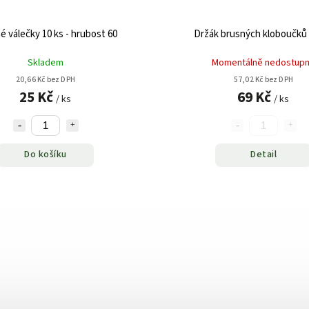
é válečky 10 ks - hrubost 60
Držák brusných kloboučk
Skladem
Momentálně nedostup
20,66 Kč bez DPH
57,02 Kč bez DPH
25 Kč
69 Kč
/ ks
/ ks
Do košíku
Detail