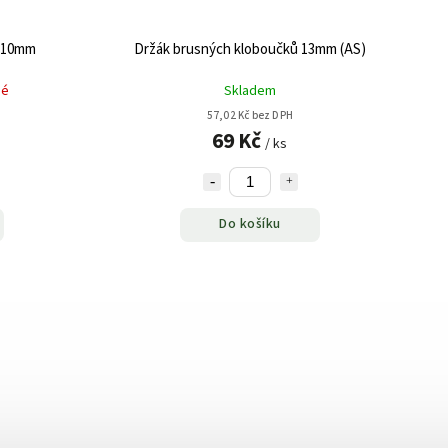
ů 10mm
Držák brusných kloboučků 13mm (AS)
né
Skladem
57,02 Kč bez DPH
69 Kč
/ ks
Do košíku