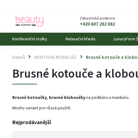
Zákaznická podpora:
+420 607 282 082
Konferenční stolky
Relaxační křesla
LuxuryForm ž
Domů
NEHTOVÁ MODELÁŽ
Brusné kotouče a klobo
/
/
Brusné kotouče a klobo
Brusné kotoučky
,
brusné kloboučky
na pedikúru a manikúru
.
Mnoho variant pro různá použití.
Nejprodávanější