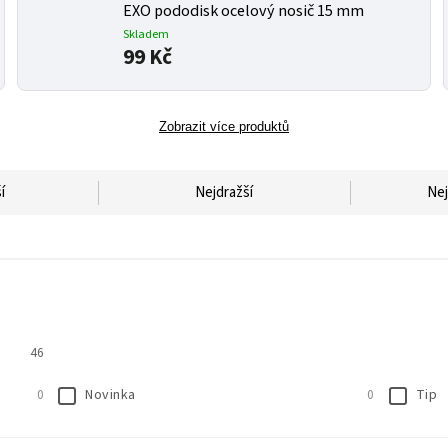
EXO pododisk ocelový nosič 15 mm
Skladem
99 Kč
Zobrazit více produktů
í
Nejdražší
Nej
46
Novinka
Tip
0
0