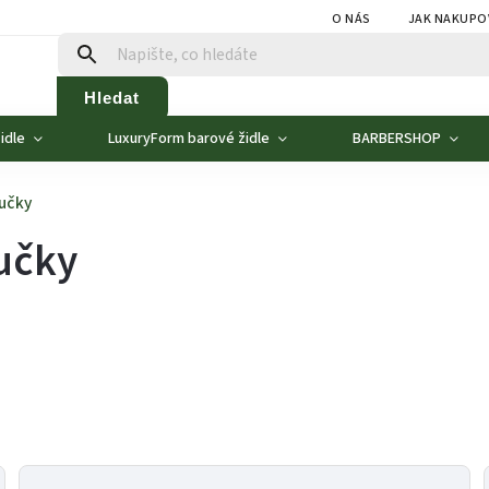
O NÁS
JAK NAKUPO
Hledat
idle
LuxuryForm barové židle
BARBERSHOP
učky
učky