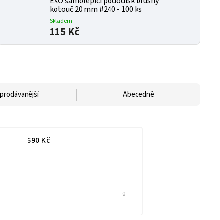
EXO samolepicí pododisk brusný
kotouč 20 mm #240 - 100 ks
Skladem
115 Kč
prodávanější
Abecedně
690
Kč
0