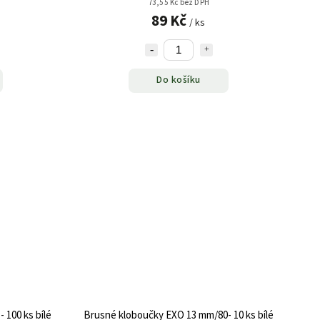
73,55 Kč bez DPH
89 Kč
/ ks
Do košíku
 100 ks bílé
Brusné kloboučky EXO 13 mm/80- 10 ks bílé