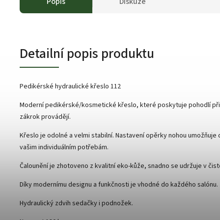
Popis
Diskuze
Detailní popis produktu
Pedikérské hydraulické křeslo 112
Moderní pedikérské/kosmetické křeslo, které poskytuje pohodlí při 
zákrok provádějí.
Křeslo je odolné a velmi stabilní. Nastavení opěrky nohou umožňuje 
vašim individuálním potřebám.
Čalounění je zhotoveno z kvalitní eko-kůže, snadno se udržuje v čist
Díky modernímu designu a funkčnosti je vhodné do každého salónu.
Hydraulický zdvih sedačky i podnožek.