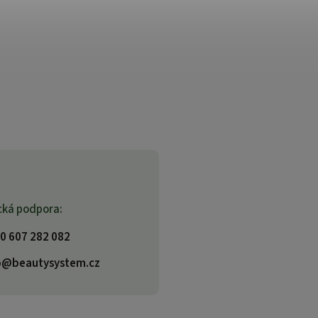
cká podpora:
0 607 282 082
o@beautysystem.cz