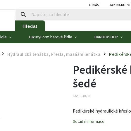
O NÁS
JAK NAKUPO
Hledat
idle
LuxuryForm barové židle
BARBERSHOP
Hydraulická lehátka, křesla, masážní lehátka
Pedikérské
/
/
Pedikérské 
šedé
Kód:
13070
Pedikérské hydraulické křeslo
Detailní informace