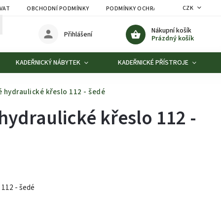
CZK
VAT
OBCHODNÍ PODMÍNKY
PODMÍNKY OCHRANY OSOBNÍCH ÚDAJŮ
Nákupní košík
Přihlášení
Prázdný košík
KADEŘNICKÝ NÁBYTEK
KADEŘNICKÉ PŘÍSTROJE
 hydraulické křeslo 112 - šedé
hydraulické křeslo 112 -
 112 - šedé