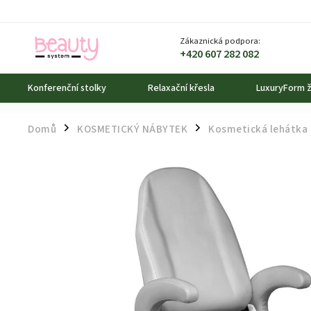
Zákaznická podpora:
+420 607 282 082
Konferenční stolky
Relaxační křesla
LuxuryForm ž
Domů
KOSMETICKÝ NÁBYTEK
Kosmetická lehátka
/
/