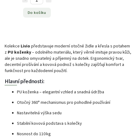
Do košíku
Kolekce
Livio
představuje moderní otočné židle a křesla s potahem
z
PU koženky
– odolného materiálu, který věrně imituje pravou kůži,
ale je snadno omyvatelný a příjemný na dotek. Ergonomický tvar,
decentní prošívání a kovová podnož s kolečky zajišťují komfort a
funkčnost pro každodenní použití.
Hlavní přednosti:
PU koženka – elegantní vzhled a snadná údržba
Otočný 360° mechanismus pro pohodlné používání
Nastavitelná výška sedu
Stabilní kovová podstava s kolečky
Nosnost do 110 kg