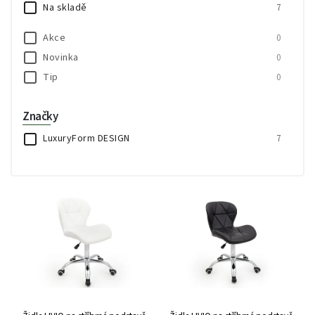
Na skladě
7
Abecedně
Akce
0
Novinka
0
Tip
0
Značky
LuxuryForm DESIGN
7