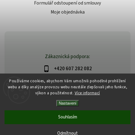
Formulář odstoupení od smlouvy
Moje objednávka
Zákaznická podpora:
+420 607 282 082
info@beautysystem.cz
Používáme cookies, abychom Vám umožnili pohodlné prohlížení
webu a díky analýze provozu webu neustále zlepšovali jeho funkce,
výkon a použitelnost.
Více informací
Nastavení
Copyright 2026
Beautysystem.cz
. Všechna práva vyhrazena.
Vytvořil
Shoptet
| Design
Shoptak.cz
Souhlasím
Odmítnout