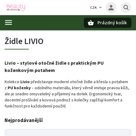
CZK
Prázdný košík
Hledat
Židle LIVIO
Livio – stylové otočné židle s praktickým PU
koženkovým potahem
Kolekce
Livio
představuje moderní otočné židle a křesla s potahem
z
PU koženky
– odolného materiálu, který věrně imituje pravou kůži,
ale je snadno omyvatelný a příjemný na dotek. Ergonomický tvar,
decentní prošívání a kovová podnož s kolečky zajišťují komfort a
funkčnost pro každodenní použití.
Nejprodávanější