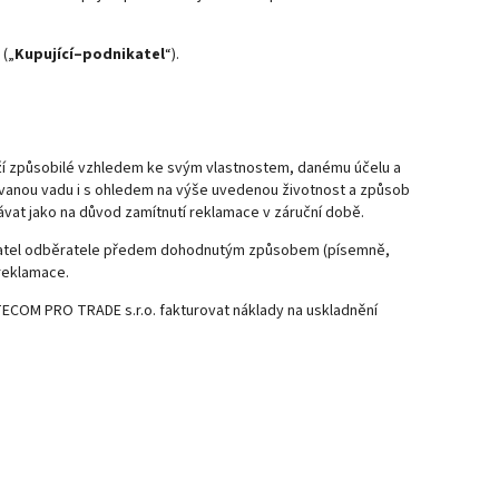
 („
Kupující–podnikatel
“).
boží způsobilé vzhledem ke svým vlastnostem, danému účelu a
okovanou vadu i s ohledem na výše uvedenou životnost a způsob
vat jako na důvod zamítnutí reklamace v záruční době.
avatel odběratele předem dohodnutým způsobem (písemně,
reklamace.
ITECOM PRO TRADE s.r.o. fakturovat náklady na uskladnění