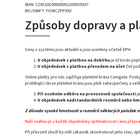
IBAN: CZ6520100000002200929307
BIC/SWIFT: FIOBCZPPXXX
Způsoby dopravy a pl
Ceny v systému jsou aktuální a jsou uvedeny včetně DPH.
U objednávek s platbou na dobírku
je účtován popl
U objednávek s platbou převodem na účet
činí po
Online platby pro nás zajišťuje platební brána Comgate. Posk
probíhající skrze platební bránu jsou plně zabezpečeny a veš
Při osobním odběru na provozovně společnosti
j
U objednávek nadstandardních rozměrů nebo hm
Z důvodu vysoké hmotnosti a rozměrů některých položek m
Naší snahou je u každé objednávky optimalizovat cenu přepra
Při převzetí zboží by měl zákazník zkontrolovat jeho stav, ú