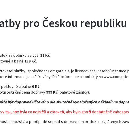
atby pro Českou republiku 
atek za dobírku ve výši
39 Kč
.
štovné a balné
139 Kč
.
ytovatel služby, společnost Comgate a.s. je licencovaná Platební instituc
keré informace jsou šifrovány. Další informace a kontakty na www.comgate.
e poštovné a balné
0 Kč
.
otnosti
činí cena dopravy
999 Kč
(paletové zásilky).
ůže být dopravné účtováno dle skutečně vynaložených nákladů na dopra
vy tak, aby byla co nejnižší a zároveň, aby bylo zboží dostatečně zabez
plnost, množství a popřípadě sepsat s dopravcem protokol o zjištěných záv