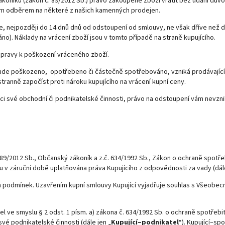
ákoníku (zákon č. 89/2012 Sb.) právo zakoupené zboží vrátit bez udání důvo
bním odběrem na některé z našich kamenných prodejen.
e, nejpozději do 14 dnů dnů od odstoupení od smlouvy, ne však dříve než d
no). Náklady na vrácení zboží jsou v tomto případě na straně kupujícího.
řepravy k poškození vráceného zboží.
bude poškozeno, opotřebeno či částečně spotřebováno, vzniká prodávajícím
tranně započíst proti nároku kupujícího na vrácení kupní ceny.
mci své obchodní či podnikatelské činnosti, právo na odstoupení vám nevzni
89/2012 Sb., Občanský zákoník a z.č. 634/1992 Sb., Zákon o ochraně spotřeb
sou v záruční době uplatňována práva Kupujícího z odpovědnosti za vady (dá
h podmínek. Uzavřením kupní smlouvy Kupující vyjadřuje souhlas s Všeobe
 ve smyslu § 2 odst. 1 písm. a) zákona č. 634/1992 Sb. o ochraně spotřebite
své podnikatelské činnosti (dále jen „
Kupující–podnikatel
“). Kupující–sp