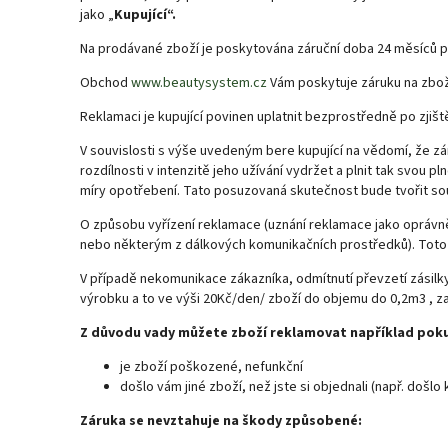
jako „
Kupující“.
Na prodávané zboží je poskytována záruční doba 24 měsíců pr
Obchod
www.beautysystem.cz
Vám poskytuje záruku na zbo
Reklamaci je kupující povinen uplatnit bezprostředně po zjišt
V souvislosti s výše uvedeným bere kupující na vědomí, že z
rozdílnosti v intenzitě jeho užívání vydržet a plnit tak svo
míry opotřebení. Tato posuzovaná skutečnost bude tvořit so
O způsobu vyřízení reklamace (uznání reklamace jako oprá
nebo některým z dálkových komunikačních prostředků). Toto
V případě nekomunikace zákazníka, odmítnutí převzetí zásilky
výrobku a to ve výši 20Kč/den/ zboží do objemu do 0,2m3 , za
Z důvodu vady můžete zboží reklamovat například pok
je zboží poškozené, nefunkční
došlo vám jiné zboží, než jste si objednali (např. došlo
Záruka se nevztahuje na škody způsobené: