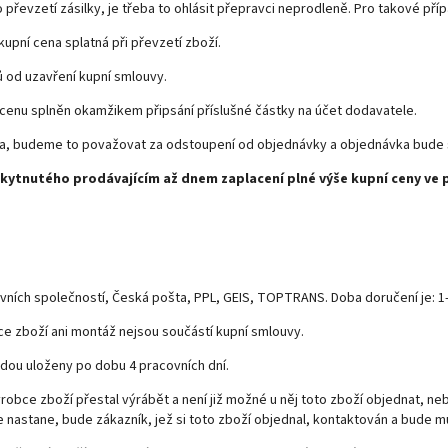
 převzetí zásilky, je třeba to ohlásit přepravci neprodleně. Pro takové příp
kupní cena splatná při převzetí zboží.
ů od uzavření kupní smlouvy.
 cenu splněn okamžikem připsání příslušné částky na účet dodavatele.
uta, budeme to považovat za odstoupení od objednávky a objednávka bude 
skytnutého prodávajícím až dnem zaplacení plné výše kupní ceny ve 
ích společností, Česká pošta, PPL, GEIS, TOPTRANS. Doba doručení je: 1-3
ce zboží ani montáž nejsou součástí kupní smlouvy.
dou uloženy po dobu 4 pracovních dní.
ýrobce zboží přestal výrábět a není již možné u něj toto zboží objednat, 
e nastane, bude zákazník, jež si toto zboží objednal, kontaktován a bude m