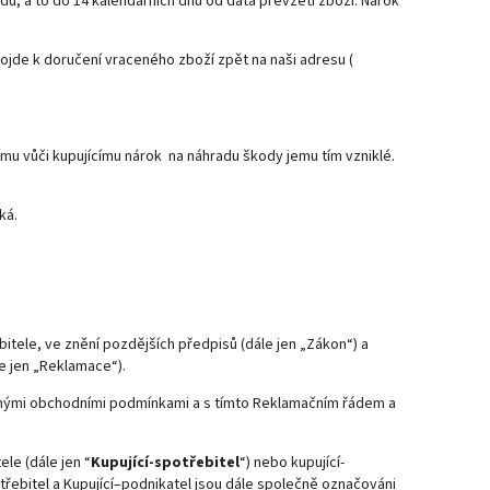
du, a to do 14 kalendářních dnů od data převzetí zboží. Nárok
ojde k doručení vraceného zboží zpět na naši adresu (
u vůči kupujícímu nárok na náhradu škody jemu tím vzniklé.
ká.
itele, ve znění pozdějších předpisů (dále jen „Zákon“) a
le jen „Reklamace“).
cnými obchodními podmínkami a s tímto Reklamačním řádem a
le (dále jen “
Kupující-spotřebitel
“) nebo kupující-
otřebitel a Kupující–podnikatel jsou dále společně označováni