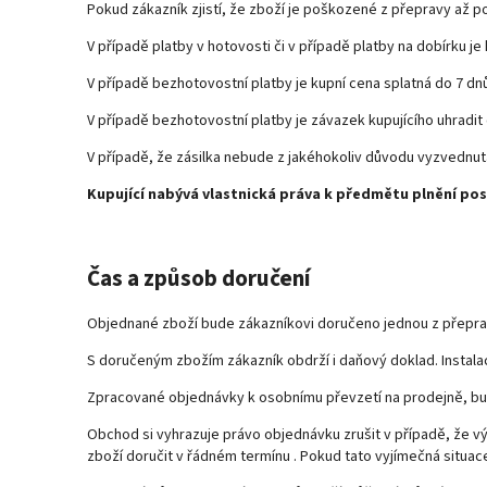
Pokud zákazník zjistí, že zboží je poškozené z přepravy až po
V případě platby v hotovosti či v případě platby na dobírku je 
V případě bezhotovostní platby je kupní cena splatná do 7 dn
V případě bezhotovostní platby je závazek kupujícího uhradit
V případě, že zásilka nebude z jakéhokoliv důvodu vyzvedn
Kupující nabývá vlastnická práva k předmětu plnění po
Čas a způsob doručení
Objednané zboží bude zákazníkovi doručeno jednou z přepravn
S doručeným zbožím zákazník obdrží i daňový doklad. Instala
Zpracované objednávky k osobnímu převzetí na prodejně, bu
Obchod si vyhrazuje právo objednávku zrušit v případě, že v
zboží doručit v řádném termínu . Pokud tato vyjímečná situac