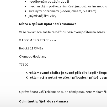
neodborným použitím zboží
mechanickým poškozením, častým používáním nebo 
živelnými pohromami (vodou, ohněm, bleskem)
jinými vnějšími vlivy
Místo a způsob uplatnění reklamace:
Vaše reklamace zasílejte běžnou balíkovou poštou
na adresu
VITECOM PRO TRADE s.r.o.
Holická 1173/49a
Olomouc-Hodolany
779 00
K reklamované zásilce je nutné přibalit kopii nákup
K reklamaci je nutné ve všech případech přiložit vyp
Oprávněnost Vaší reklamace bude námi posouzena v okamžiku 
Odmítnutí přijetí do reklamace