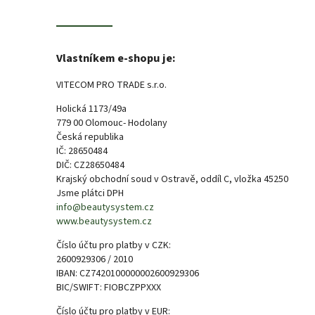
Vlastníkem e-shopu je:
VITECOM PRO TRADE s.r.o.
Holická 1173/49a
779 00 Olomouc- Hodolany
Česká republika
IČ: 28650484
DIČ: CZ28650484
Krajský obchodní soud v Ostravě, oddíl C, vložka 45250
Jsme plátci DPH
info@beautysystem.cz
www.beautysystem.cz
Číslo účtu pro platby v CZK:
2600929306 / 2010
IBAN: CZ7420100000002600929306
BIC/SWIFT: FIOBCZPPXXX
Číslo účtu pro platby v EUR: