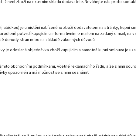
d již není zboží na externím skladu dodavatele. Neváhejte nás proto kontak
vy (nabídkou) je umístění nabízeného zboží dodavatelem na stránky, kupní
prodleně potvrdí kupujícímu informativním e-mailem na zadaný e-mail, na v
adě dohody stran nebo na základě zákonných důvodů.
mlouvy je odeslaná objednávka zboží kupujícím a samotná kupní smlouva je
těmito obchodními podmínkami, včetně reklamačního řádu, a že s nimi souhla
ky upozorněn a má možnost se s nimi seznámit.