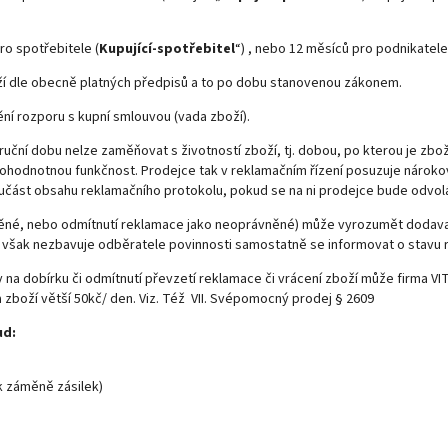
o spotřebitele (
Kupující-spotřebitel
“) , nebo 12 měsíců pro podnikatele
ží dle obecně platných předpisů a to po dobu stanovenou zákonem.
ění rozporu s kupní smlouvou (vada zboží).
áruční dobu nelze zaměňovat s životností zboží, tj. dobou, po kterou je z
u plnohodnotnou funkčnost. Prodejce tak v reklamačním řízení posuzuje nár
učást obsahu reklamačního protokolu, pokud se na ni prodejce bude odvolá
vněné, nebo odmítnutí reklamace jako neoprávněné) může vyrozumět dod
 však nezbavuje odběratele povinnosti samostatně se informovat o stavu 
 na dobírku či odmítnutí převzetí reklamace či vrácení zboží může firma V
 zboží větší 50kč/ den. Viz. Též VII. Svépomocný prodej § 2609
ud:
 k záměně zásilek)