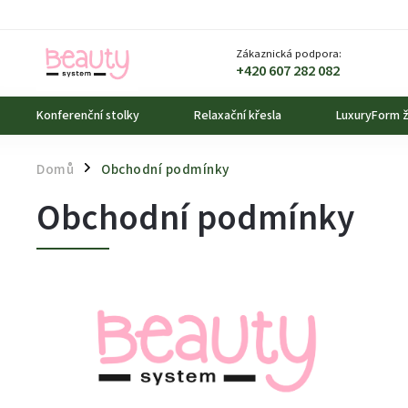
Zákaznická podpora:
+420 607 282 082
Konferenční stolky
Relaxační křesla
LuxuryForm ž
Domů
Obchodní podmínky
/
Obchodní podmínky