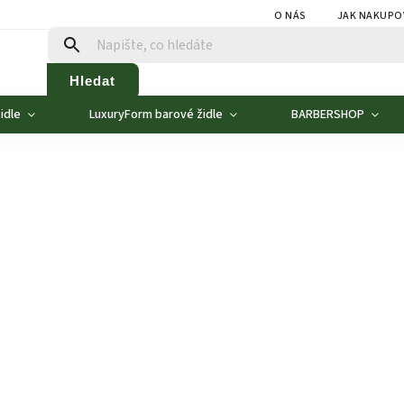
O NÁS
JAK NAKUPO
Hledat
idle
LuxuryForm barové židle
BARBERSHOP