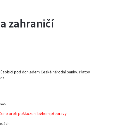
a zahraničí
e působící pod dohledem České národní banky. Platby
cz.
vu.
pečeno proti poškození během přepravy.
adách.