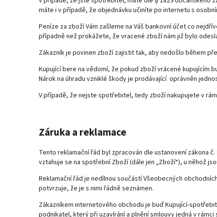
V případě, že jste spotřebitel, máte dle § 1829 občanského z
máte i v případě, že objednávku učiníte po internetu s oso
Peníze za zboží Vám zašleme na Váš bankovní účet co nejdřív
případně než prokážete, že vracené zboží nám již bylo odeslá
Zákazník je povinen zboží zajistit tak, aby nedošlo během p
Kupující bere na vědomí, že pokud zboží vrácené kupujícím 
Nárok na úhradu vzniklé škody je prodávající oprávněn jednos
V případě, že nejste spotřebitel, tedy zboží nakupujete v rá
Záruka a reklamace
Tento reklamační řád byl zpracován dle ustanovení zákona č. 
vztahuje se na spotřební Zboží (dále jen „Zboží“), u něhož j
Reklamační řád je nedílnou součástí Všeobecných obchodníc
potvrzuje, že je s nimi řádně seznámen.
Zákazníkem internetového obchodu je buď Kupující-spotřebitel
podnikatel, který při uzavírání a plnění smlouvy jedná v rámci 