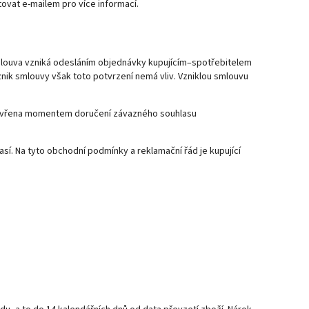
tovat e-mailem pro více informací.
 smlouva vzniká odesláním objednávky kupujícím–spotřebitelem
znik smlouvy však toto potvrzení nemá vliv. Vzniklou smlouvu
 uzavřena momentem doručení závazného souhlasu
sí. Na tyto obchodní podmínky a reklamační řád je kupující