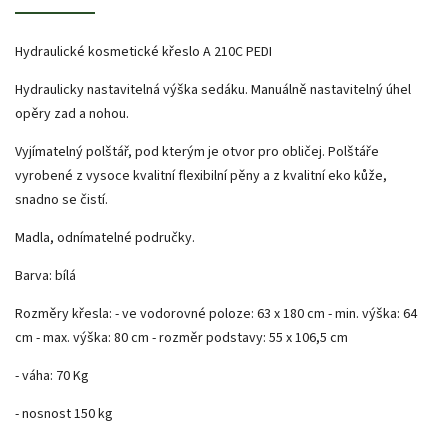
Hydraulické kosmetické křeslo A 210C PEDI
Hydraulicky nastavitelná výška sedáku. Manuálně nastavitelný úhel
opěry zad a nohou.
Vyjímatelný polštář, pod kterým je otvor pro obličej. Polštáře
vyrobené z vysoce kvalitní flexibilní pěny a z kvalitní eko kůže,
snadno se čistí.
Madla, odnímatelné područky.
Barva: bílá
Rozměry křesla: - ve vodorovné poloze: 63 x 180 cm - min. výška: 64
cm - max. výška: 80 cm - rozměr podstavy: 55 x 106,5 cm
- váha: 70 Kg
- nosnost 150 kg