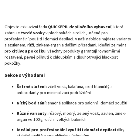
Objevte exkluzivní řadu
QUICKEPIL depilačního vybavení
, která
zahrnuje
tvrdé vosky
v plechovkách a rolích, určené pro
profesionální použití i domácí depilaci. V naší nabídce najdete varianty
s azulenem, růží, zinkem‑argan a dalšími přísadami, ideální zejména
pro
citlivou pokožku
. Všechny produkty garantují rovnoměrné
roztavení, pevné přilnutí k chloupkům a dlouhotrvající hladkost
pokožky.
Sekce s výhodami
Šetrné složení:
včelí vosk, kalafuna, oxid titaničitý a
antioxidanty pro minimalizaci podráždění
Nízký bod tání:
snadná aplikace pro salonní i domácí použití
Různé varianty:
růžový, modrý, zelený vosk, azulen, zinek-
argan ve 100 g rolích i velkých baleních
Ideální pro profesionální využití i domácí depilaci
díky
stabilní kvalitě a spolehlivým výsledkům