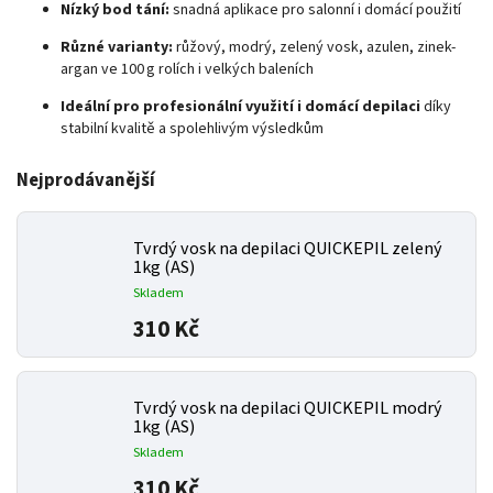
Nízký bod tání:
snadná aplikace pro salonní i domácí použití
Různé varianty:
růžový, modrý, zelený vosk, azulen, zinek-
argan ve 100 g rolích i velkých baleních
Ideální pro profesionální využití i domácí depilaci
díky
stabilní kvalitě a spolehlivým výsledkům
Nejprodávanější
Tvrdý vosk na depilaci QUICKEPIL zelený
1kg (AS)
Skladem
310 Kč
Tvrdý vosk na depilaci QUICKEPIL modrý
1kg (AS)
Skladem
310 Kč