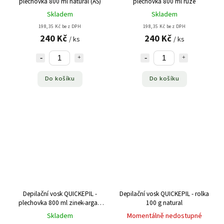
plechovka 800 ml natural (AS)
plechovka 800 ml růže
Skladem
Skladem
198,35 Kč bez DPH
198,35 Kč bez DPH
240 Kč
240 Kč
/ ks
/ ks
Do košíku
Do košíku
Depilační vosk QUICKEPIL -
Depilační vosk QUICKEPIL - rolka
plechovka 800 ml zinek-argan
100 g natural
(AS)
Skladem
Momentálně nedostupné