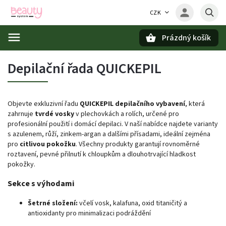
CZK
Prázdný košík
Hledat
Depilační řada QUICKEPIL
Objevte exkluzivní řadu
QUICKEPIL depilačního vybavení
, která
zahrnuje
tvrdé vosky
v plechovkách a rolích, určené pro
profesionální použití i domácí depilaci. V naší nabídce najdete varianty
s azulenem, růží, zinkem‑argan a dalšími přísadami, ideální zejména
pro
citlivou pokožku
. Všechny produkty garantují rovnoměrné
roztavení, pevné přilnutí k chloupkům a dlouhotrvající hladkost
pokožky.
Sekce s výhodami
Šetrné složení:
včelí vosk, kalafuna, oxid titaničitý a
antioxidanty pro minimalizaci podráždění