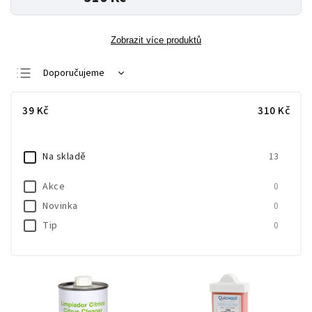
Zobrazit více produktů
Doporučujeme
Nejlevnější
39
Kč
310
Kč
Nejdražší
Nejprodávanější
Na skladě
13
Abecedně
Akce
0
Novinka
0
Tip
0