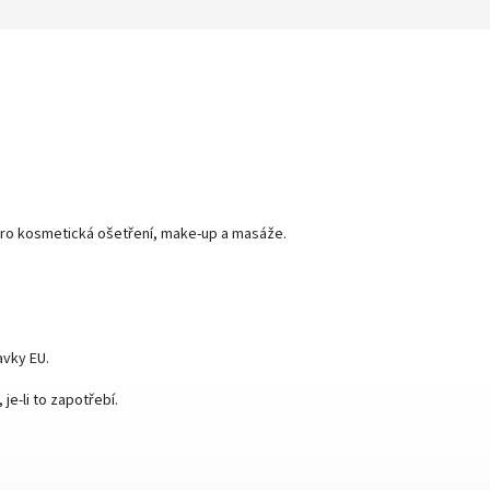
 pro kosmetická ošetření, make-up a masáže.
avky EU.
e-li to zapotřebí.