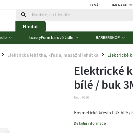
O NÁS
JAK NAKUPO
Hledat
idle
LuxuryForm barové židle
BARBERSHOP
Elektrická lehátka, křesla, masážní lehátka
Elektrické k
/
/
Elektrické 
bílé / buk 3
Kód:
7636
Kosmetické křeslo LUX bílé / 
Detailní informace