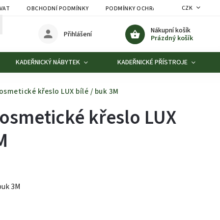
CZK
VAT
OBCHODNÍ PODMÍNKY
PODMÍNKY OCHRANY OSOBNÍCH ÚDAJŮ
Nákupní košík
Přihlášení
Prázdný košík
KADEŘNICKÝ NÁBYTEK
KADEŘNICKÉ PŘÍSTROJE
osmetické křeslo LUX bílé / buk 3M
kosmetické křeslo LUX
M
buk 3M