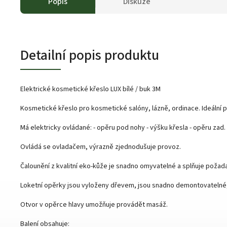
Popis
Diskuze
Detailní popis produktu
Elektrické kosmetické křeslo LUX bílé / buk 3M
Kosmetické křeslo pro kosmetické salóny, lázně, ordinace. Ideální
Má elektricky ovládané: - opěru pod nohy - výšku křesla - opěru zad.
Ovládá se ovladačem, výrazně zjednodušuje provoz.
Čalounění z kvalitní eko-kůže je snadno omyvatelné a splňuje požad
Loketní opěrky jsou vyloženy dřevem, jsou snadno demontovatelné, j
Otvor v opěrce hlavy umožňuje provádět masáž.
Balení obsahuje: