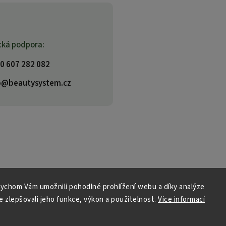
cká podpora:
0 607 282 082
o@beautysystem.cz
ychom Vám umožnili pohodlné prohlížení webu a díky analýze
 zlepšovali jeho funkce, výkon a použitelnost.
Více informací