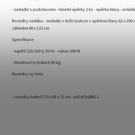
- sedadlo s podstavcem - loketní opěrky 2 ks - opěrku hlavy - ovládá
Rozměry sedáku: - sedadlo v ležící poloze s opěrkou hlavy 62 x 200 c
základna 60 x 122 cm
Specifikace:
- napětí 220-230 V, 50 Hz - výkon 200 W
- hmotnost (s krabicí) 80 kg
Rozměry viz foto
- rozměry balení 170 x 65 x 71 cm - počet balíků 1