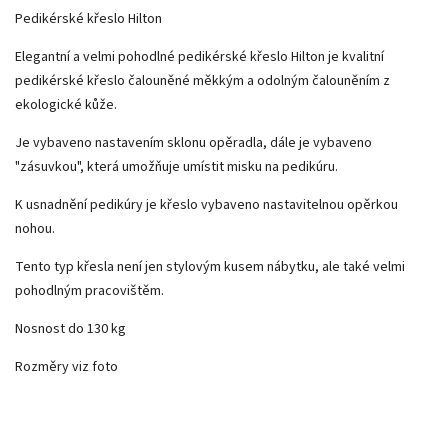
Pedikérské křeslo Hilton
Elegantní a velmi pohodlné pedikérské křeslo Hilton je kvalitní
pedikérské křeslo čalouněné měkkým a odolným čalouněním z
ekologické kůže.
Je vybaveno nastavením sklonu opěradla, dále je vybaveno
"zásuvkou", která umožňuje umístit misku na pedikúru.
K usnadnění pedikúry je křeslo vybaveno nastavitelnou opěrkou
nohou.
Tento typ křesla není jen stylovým kusem nábytku, ale také velmi
pohodlným pracovištěm.
Nosnost do 130 kg
Rozměry viz foto