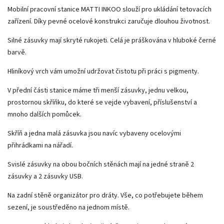
Mobilní pracovní stanice MATTI INKOO slouží pro ukládání tetovacích
zařízení. Díky pevné ocelové konstrukci zaručuje dlouhou životnost.
Silné zásuvky mají skryté rukojeti. Celá je práškována v hluboké černé
barvě.
Hliníkový vrch vám umožní udržovat čistotu při práci s pigmenty.
V přední části stanice máme tři menší zásuvky, jednu velkou,
prostornou skříňku, do které se vejde vybavení, příslušenství a
mnoho dalších pomůcek.
Skříň a jedna malá zásuvka jsou navíc vybaveny ocelovými
přihrádkami na nářadí.
Svislé zásuvky na obou bočních stěnách mají na jedné straně 2
zásuvky a 2 zásuvky USB.
Na zadní stěně organizátor pro dráty. Vše, co potřebujete během
sezení, je soustředěno na jednom místě.