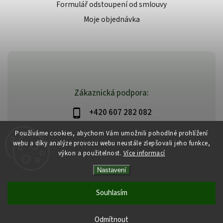
Formulář odstoupení od smlouvy
Moje objednávka
Zákaznická podpora:
+420 607 282 082
info@beautysystem.cz
Používáme cookies, abychom Vám umožnili pohodlné prohlížení
webu a díky analýze provozu webu neustále zlepšovali jeho funkce,
výkon a použitelnost.
Více informací
Nastavení
Copyright 2026
Beautysystem.cz
. Všechna práva vyhrazena.
Vytvořil
Shoptet
| Design
Shoptak.cz
Souhlasím
Odmítnout