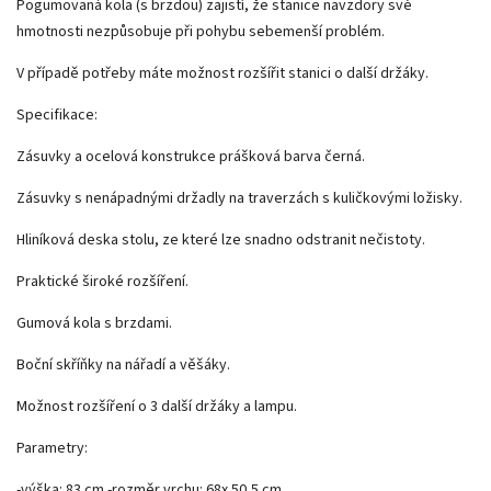
Pogumovaná kola (s brzdou) zajistí, že stanice navzdory své
hmotnosti nezpůsobuje při pohybu sebemenší problém.
V případě potřeby máte možnost rozšířit stanici o další držáky.
Specifikace:
Zásuvky a ocelová konstrukce prášková barva černá.
Zásuvky s nenápadnými držadly na traverzách s kuličkovými ložisky.
Hliníková deska stolu, ze které lze snadno odstranit nečistoty.
Praktické široké rozšíření.
Gumová kola s brzdami.
Boční skříňky na nářadí a věšáky.
Možnost rozšíření o 3 další držáky a lampu.
Parametry:
-výška: 83 cm -rozměr vrchu: 68x 50,5 cm