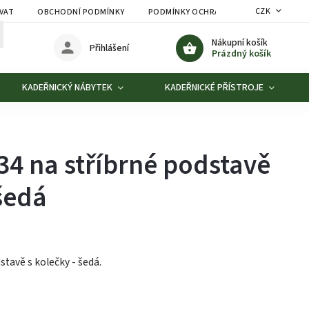
CZK
VAT
OBCHODNÍ PODMÍNKY
PODMÍNKY OCHRANY OSOBNÍCH ÚDAJŮ
Nákupní košík
Přihlášení
Prázdný košík
KADEŘNICKÝ NÁBYTEK
KADEŘNICKÉ PŘÍSTROJE
34 na stříbrné podstavě
 šedá
stavě s kolečky - šedá.