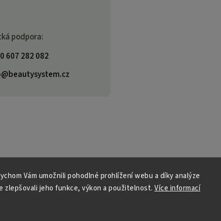
cká podpora:
0 607 282 082
o@beautysystem.cz
ychom Vám umožnili pohodlné prohlížení webu a díky analýze
 zlepšovali jeho funkce, výkon a použitelnost.
Více informací