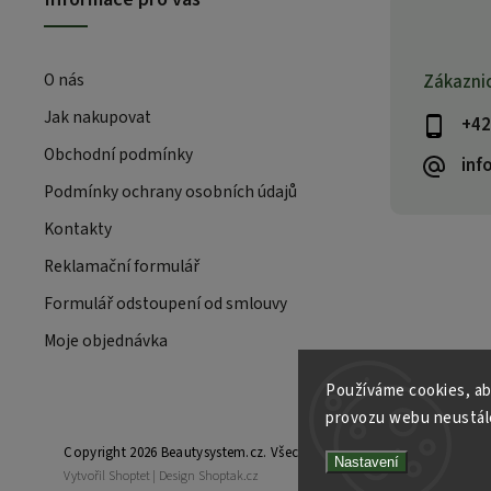
O nás
Zákazni
Jak nakupovat
+42
Obchodní podmínky
inf
Podmínky ochrany osobních údajů
Kontakty
Reklamační formulář
Formulář odstoupení od smlouvy
Moje objednávka
Používáme cookies, ab
provozu webu neustále
Copyright 2026
Beautysystem.cz
. Všechna práva vyhrazena.
Nastavení
Vytvořil
Shoptet
| Design
Shoptak.cz