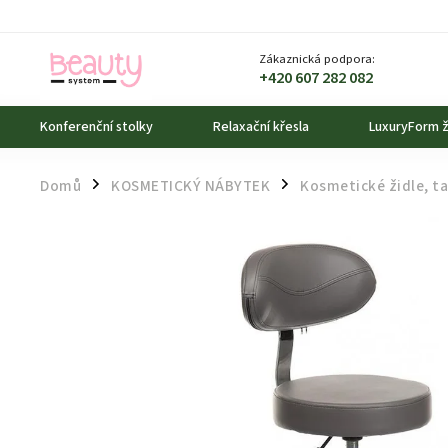
Zákaznická podpora:
+420 607 282 082
Konferenční stolky
Relaxační křesla
LuxuryForm ž
Domů
KOSMETICKÝ NÁBYTEK
Kosmetické židle, t
/
/