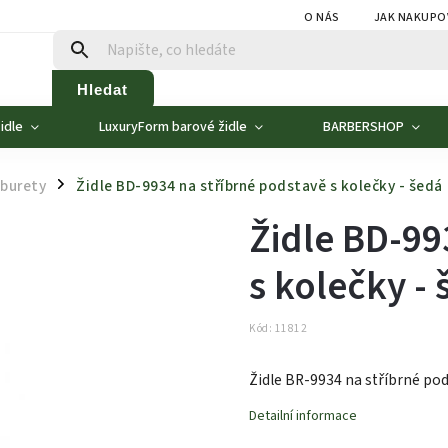
O NÁS
JAK NAKUPO
Hledat
idle
LuxuryForm barové židle
BARBERSHOP
aburety
Židle BD-9934 na stříbrné podstavě s kolečky - šedá
/
Židle BD-99
s kolečky -
Kód:
11812
Židle BR-9934 na stříbrné pod
Detailní informace