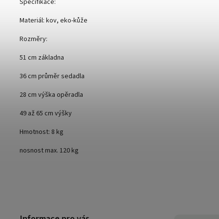
Specifikace:
Materiál: kov, eko-kůže
Rozměry:
51 cm základna
36 cm průměr sedadla
28 cm výška opěradla
49 až 65 cm výšky
Hmotnost: 8 kg
nosnost max. 120 kg
Informace pro vás