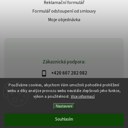
Reklamační formulář
Formulář odstoupení od smlouvy
Moje objednávka
Zákaznická podpora:
+420 607 282 082
info@beautysystem.cz
Používáme cookies, abychom Vám umožnili pohodlné prohlížení
webu a díky analýze provozu webu neustále zlepšovali jeho funkce,
výkon a použitelnost.
Více informací
Nastavení
Copyright 2026
Beautysystem.cz
. Všechna práva vyhrazena.
Vytvořil
Shoptet
| Design
Shoptak.cz
Souhlasím