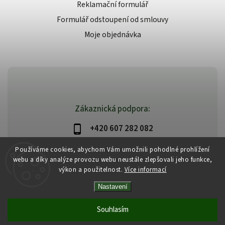
Reklamační formulář
Formulář odstoupení od smlouvy
Moje objednávka
Zákaznická podpora:
+420 607 282 082
info@beautysystem.cz
Používáme cookies, abychom Vám umožnili pohodlné prohlížení
webu a díky analýze provozu webu neustále zlepšovali jeho funkce,
výkon a použitelnost.
Více informací
Nastavení
Copyright 2026
Beautysystem.cz
. Všechna práva vyhrazena.
Vytvořil
Shoptet
| Design
Shoptak.cz
Souhlasím