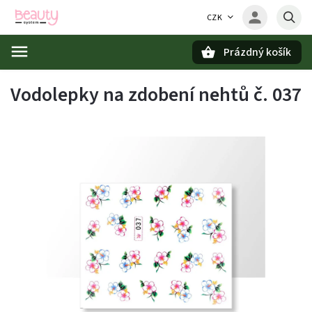
CZK
Prázdný košík
Hledat
Vodolepky na zdobení nehtů č. 037