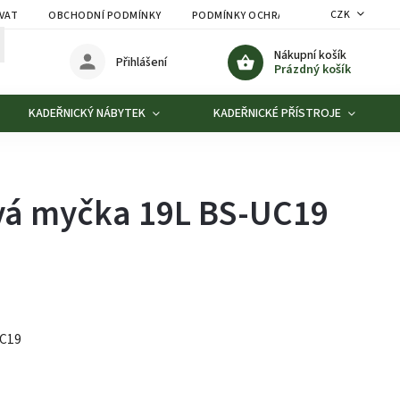
CZK
VAT
OBCHODNÍ PODMÍNKY
PODMÍNKY OCHRANY OSOBNÍCH ÚDAJŮ
Nákupní košík
Přihlášení
Prázdný košík
KADEŘNICKÝ NÁBYTEK
KADEŘNICKÉ PŘÍSTROJE
vá myčka 19L BS-UC19
UC19