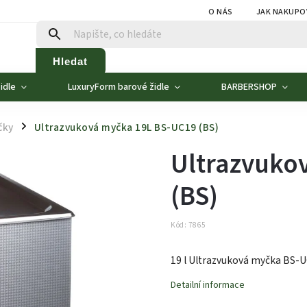
O NÁS
JAK NAKUPO
Hledat
idle
LuxuryForm barové židle
BARBERSHOP
čky
Ultrazvuková myčka 19L BS-UC19 (BS)
/
Ultrazvuko
(BS)
Kód:
7865
19 l Ultrazvuková myčka BS-
Detailní informace