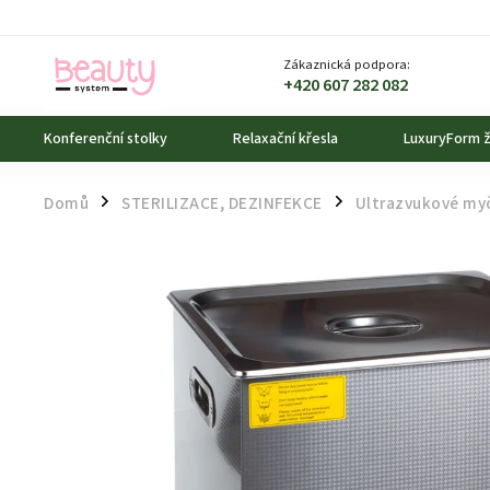
Zákaznická podpora:
+420 607 282 082
Konferenční stolky
Relaxační křesla
LuxuryForm ž
Domů
STERILIZACE, DEZINFEKCE
Ultrazvukové my
/
/