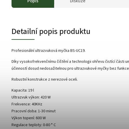
Popis
Diskuze
Detailní popis produktu
Profesionální ultrazvuková myčka BS-UC19.
Díky vysokofrekvenčnímu čištění a technologii ohřevu čistící části um
účinností dosud nedosažitelnou pro ultrazvukové myčky bez funkce 
Robustní konstrukce z nerezové oceli.
Kapacita: 19 l
Ultrazvuk výkon: 420 W
Frekvence: 40KHz
Pracovní doba: 1-30 minut
Výkon topení: 600 W
Regulace teploty: 0-80 ° C