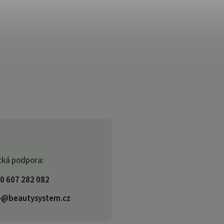
cká podpora:
0 607 282 082
o@beautysystem.cz