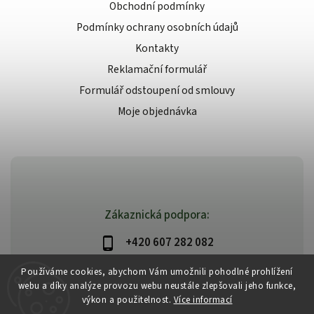
Obchodní podmínky
Podmínky ochrany osobních údajů
Kontakty
Reklamační formulář
Formulář odstoupení od smlouvy
Moje objednávka
Zákaznická podpora:
+420 607 282 082
info@beautysystem.cz
Používáme cookies, abychom Vám umožnili pohodlné prohlížení
webu a díky analýze provozu webu neustále zlepšovali jeho funkce,
výkon a použitelnost.
Více informací