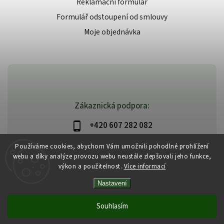
Reklamační formulář
Formulář odstoupení od smlouvy
Moje objednávka
Zákaznická podpora:
+420 607 282 082
info@beautysystem.cz
Používáme cookies, abychom Vám umožnili pohodlné prohlížení
webu a díky analýze provozu webu neustále zlepšovali jeho funkce,
výkon a použitelnost.
Více informací
Nastavení
Copyright 2026
Beautysystem.cz
. Všechna práva vyhrazena.
Vytvořil
Shoptet
| Design
Shoptak.cz
Souhlasím