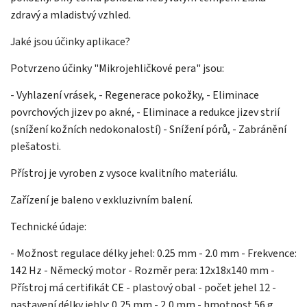
zdravý a mladistvý vzhled.
Jaké jsou účinky aplikace?
Potvrzeno účinky "Mikrojehličkové pera" jsou:
- Vyhlazení vrásek, - Regenerace pokožky, - Eliminace
povrchových jizev po akné, - Eliminace a redukce jizev strií
(snížení kožních nedokonalostí) - Snížení pórů, - Zabránění
plešatosti.
Přístroj je vyroben z vysoce kvalitního materiálu.
Zařízení je baleno v exkluzivním balení.
Technické údaje:
- Možnost regulace délky jehel: 0.25 mm - 2.0 mm - Frekvence:
142 Hz - Německý motor - Rozměr pera: 12x18x140 mm -
Přístroj má certifikát CE - plastový obal - počet jehel 12 -
nastavení délky jehly: 0,25 mm - 2,0 mm - hmotnost 56 g