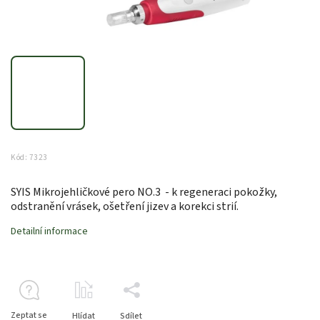
Kód:
7323
SYIS Mikrojehličkové pero NO.3 - k regeneraci pokožky,
odstranění vrásek, ošetření jizev a korekci strií.
Detailní informace
Zeptat se
Hlídat
Sdílet