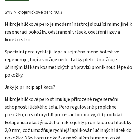
SYIS Mikrojehličkové pero NO.3
Mikrojehličkové pero je moderní nástroj sloužící mimo jiné k
regeneraci pokožky, odstranění vrásek, ošetření jizev a
korekci strií.
Speciální pero rychleji, lépe a zejména méně bolestivě
regeneruje, hojí a snižuje nedostatky pleti. Umožňuje
účinným látkám kosmetických přípravků proniknout lépe do
pokožky.
Jaký je princip aplikace?
Mikrojehličkové pero stimuluje přirozené regenerační
schopnosti lidského těla. Pero regulovaně propíchne
pokožku, co v ní urychlí proces autoobnovy, čili produkci
kolagenu a elastýnu. Jeho mikro jehly proniknou do hloubky
2,0 mm, což umožňuje rychlejší aplikování účinných látek do
pokožky. Díky tomu pokožka nebývalým tempem získá