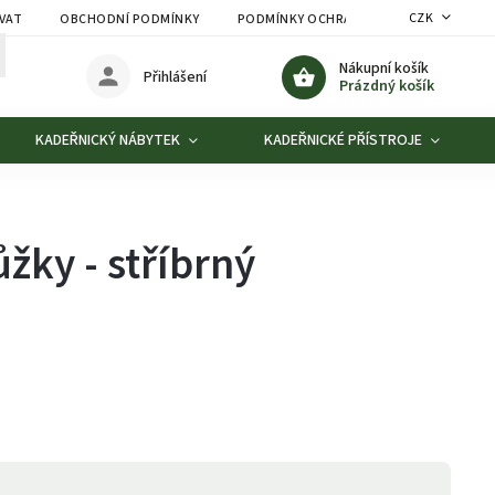
CZK
VAT
OBCHODNÍ PODMÍNKY
PODMÍNKY OCHRANY OSOBNÍCH ÚDAJŮ
Nákupní košík
Přihlášení
Prázdný košík
KADEŘNICKÝ NÁBYTEK
KADEŘNICKÉ PŘÍSTROJE
žky - stříbrný