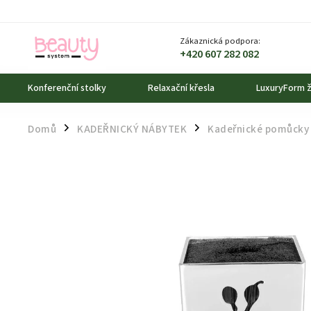
Zákaznická podpora:
+420 607 282 082
Konferenční stolky
Relaxační křesla
LuxuryForm ž
Domů
KADEŘNICKÝ NÁBYTEK
Kadeřnické pomůcky
/
/