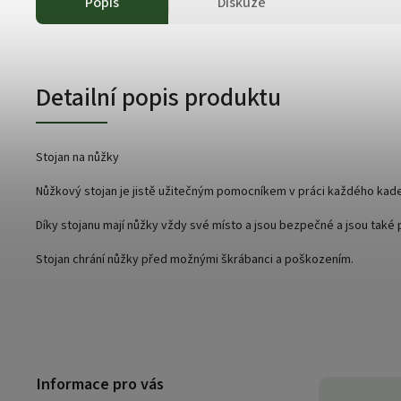
Popis
Diskuze
Detailní popis produktu
Stojan na nůžky
Nůžkový stojan je jistě užitečným pomocníkem v práci každého kade
Díky stojanu mají nůžky vždy své místo a jsou bezpečné a jsou také 
Stojan chrání nůžky před možnými škrábanci a poškozením.
Informace pro vás