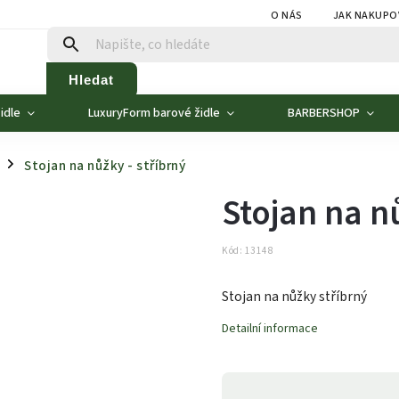
O NÁS
JAK NAKUPO
Hledat
idle
LuxuryForm barové židle
BARBERSHOP
Stojan na nůžky - stříbrný
/
Stojan na nů
Kód:
13148
Stojan na nůžky stříbrný
Detailní informace