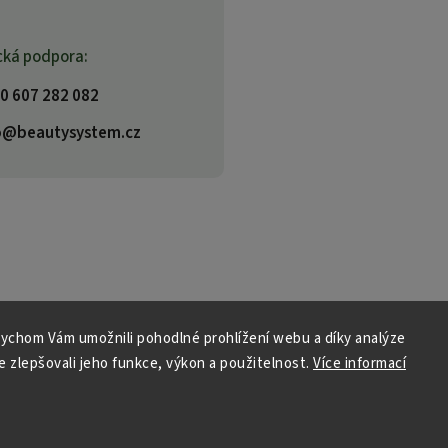
cká podpora:
0 607 282 082
o@beautysystem.cz
ychom Vám umožnili pohodlné prohlížení webu a díky analýze
 zlepšovali jeho funkce, výkon a použitelnost.
Více informací