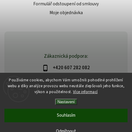
Formulář odstoupení od smlouvy
Moje objednávka
Zákaznická podpora:
+420 607 282 082
info@beautysystem.cz
Používáme cookies, abychom Vám umožnili pohodlné prohlížení
webu a díky analýze provozu webu neustále zlepšovali jeho funkce,
výkon a použitelnost.
Více informací
Nastavení
Copyright 2026
Beautysystem.cz
. Všechna práva vyhrazena.
Vytvořil
Shoptet
| Design
Shoptak.cz
Souhlasím
Odmítnout