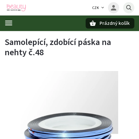
CZK
Prázdný košík
Hledat
Samolepící, zdobící páska na
nehty č.48