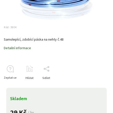
Kód:
3804
Samolepící, zdobící páska na nehty č.48
Detailní informace
Zeptat se
Hlídat
Sdílet
Skladem
29 Kč
/ ks