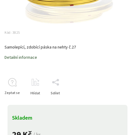
Kód:
3825
Samolepící, zdobící páska na nehty č.27
Detailní informace
Zeptat se
Hlídat
Sdílet
Skladem
29 Kč
/ ks