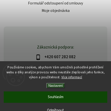
Formulář odstoupení od smlouvy
Moje objednávka
Zákaznická podpora:
+420 607 282 082
info@beautysystem.cz
Používáme cookies, abychom Vám umožnili pohodlné prohlížení
webu a díky analýze provozu webu neustále zlepšovali jeho funkce,
výkon a použitelnost.
Více informací
Nastavení
Copyright 2026
Beautysystem.cz
. Všechna práva vyhrazena.
Vytvořil
Shoptet
| Design
Shoptak.cz
Souhlasím
Odmítnout