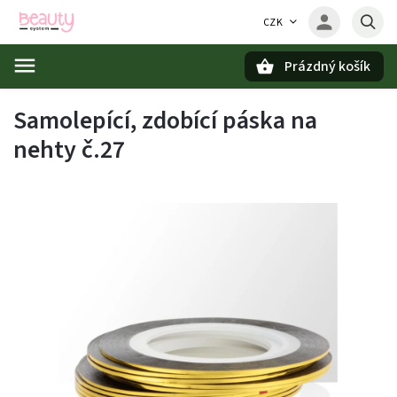
CZK
Prázdný košík
Hledat
Samolepící, zdobící páska na
nehty č.27