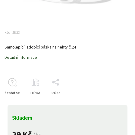
Kód:
2823
Samolepící, zdobící páska na nehty č.24
Detailní informace
Zeptat se
Hlídat
Sdílet
Skladem
29 Kč
/ ks