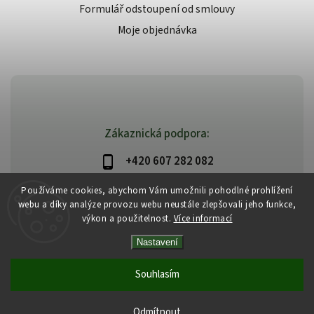
Formulář odstoupení od smlouvy
Moje objednávka
Zákaznická podpora:
+420 607 282 082
info@beautysystem.cz
Používáme cookies, abychom Vám umožnili pohodlné prohlížení
webu a díky analýze provozu webu neustále zlepšovali jeho funkce,
výkon a použitelnost.
Více informací
Nastavení
Copyright 2026
Beautysystem.cz
. Všechna práva vyhrazena.
Vytvořil
Shoptet
| Design
Shoptak.cz
Souhlasím
Odmítnout