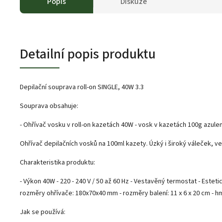
Popis
Diskuze
Detailní popis produktu
Depilační souprava roll-on SINGLE, 40W 3.3
Souprava obsahuje:
- Ohřívač vosku v roll-on kazetách 40W - vosk v kazetách 100g azuleno
Ohřívač depilačních vosků na 100ml kazety. Úzký i široký váleček, v
Charakteristika produktu:
- Výkon 40W - 220 - 240 V / 50 až 60 Hz - Vestavěný termostat - Esteti
rozměry ohřívače: 180x70x40 mm - rozměry balení: 11 x 6 x 20 cm - h
Jak se používá: