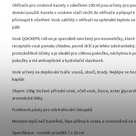
Ohřívače pro voskové kazety s válečkem 100 ml jsou určeny pro použ
domácí použití. Kazetu s voskem stačí vložit do ohřívače a připojit k
přistoupit k ošetření. Vosk zahřátý v ohřívači na optimální teplotu s
pálil.
Vosk QUICKEPIL roll-on je speciálně navržený pro kosmetičky, které hl
receptuře vosk pomalu chladne, pevně drží a je lehko odstranitelný. 
protizánětlivé účinky a je ideální pro citlivou pokožku, náchylnou k
pokožky a má antiseptické a hydratační vlastnosti.
Vosk určený na depilování tváře: vousů, obočí, brady. Nejlépe se hodí
kapilár.
Objem: 100g Složení: přírodní vosk, včelí vosk, živice, ester glycerolu
aromatické látky.
Fizelinové pásky pro odstraňování chloupků.
Mnohem lepší než bavlněné, lépe přilnou k vosku a rovnoměrně se o
Specifikace: - rozměr proužků 7 x 20 cm