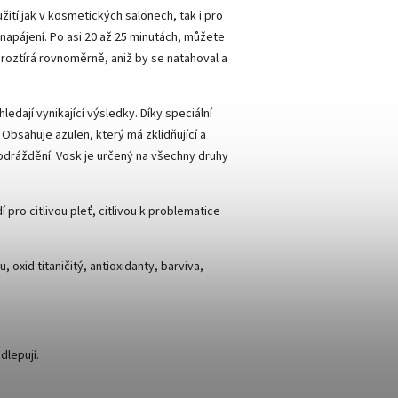
ití jak v kosmetických salonech, tak i pro
 napájení. Po asi 20 až 25 minutách, můžete
e roztírá rovnoměrně, aniž by se natahoval a
edají vynikající výsledky. Díky speciální
Obsahuje azulen, který má zklidňující a
 podráždění. Vosk je určený na všechny druhy
 pro citlivou pleť, citlivou k problematice
, oxid titaničitý, antioxidanty, barviva,
dlepují.