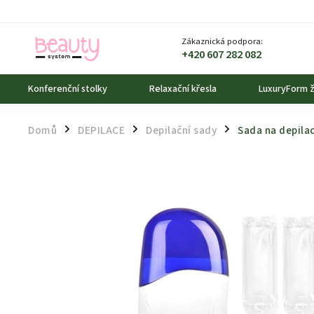
Zákaznická podpora:
+420 607 282 082
Konferenční stolky
Relaxační křesla
LuxuryForm ž
Domů
DEPILACE
Depilační sady
Sada na depilac
/
/
/