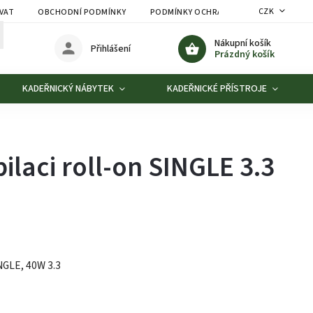
CZK
VAT
OBCHODNÍ PODMÍNKY
PODMÍNKY OCHRANY OSOBNÍCH ÚDAJŮ
Nákupní košík
Přihlášení
Prázdný košík
KADEŘNICKÝ NÁBYTEK
KADEŘNICKÉ PŘÍSTROJE
ilaci roll-on SINGLE 3.3
NGLE, 40W 3.3