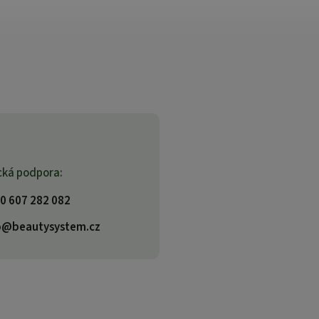
cká podpora:
0 607 282 082
o@beautysystem.cz