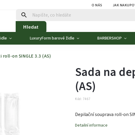
O NÁS
JAK NAKUPO
Hledat
idle
LuxuryForm barové židle
BARBERSHOP
i roll-on SINGLE 3.3 (AS)
Sada na dep
(AS)
Kód:
7467
Depilační souprava roll-on SI
Detailní informace