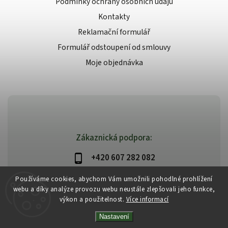
Podmínky ochrany osobních údajů
Kontakty
Reklamační formulář
Formulář odstoupení od smlouvy
Moje objednávka
Zákaznická podpora:
+420 607 282 082
info@beautysystem.cz
Používáme cookies, abychom Vám umožnili pohodlné prohlížení
webu a díky analýze provozu webu neustále zlepšovali jeho funkce,
výkon a použitelnost.
Více informací
Nastavení
Copyright 2026
Beautysystem.cz
. Všechna práva vyhrazena.