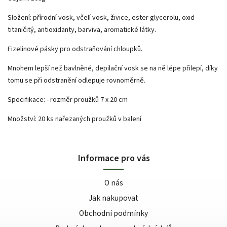
Složení: přírodní vosk, včelí vosk, živice, ester glycerolu, oxid
titaničitý, antioxidanty, barviva, aromatické látky.
Fizelinové pásky pro odstraňování chloupků.
Mnohem lepší než bavlněné, depilační vosk se na ně lépe přilepí, díky
tomu se při odstranění odlepuje rovnoměrně.
Specifikace: - rozměr proužků 7 x 20 cm
Množství: 20 ks nařezaných proužků v balení
Informace pro vás
O nás
Jak nakupovat
Obchodní podmínky