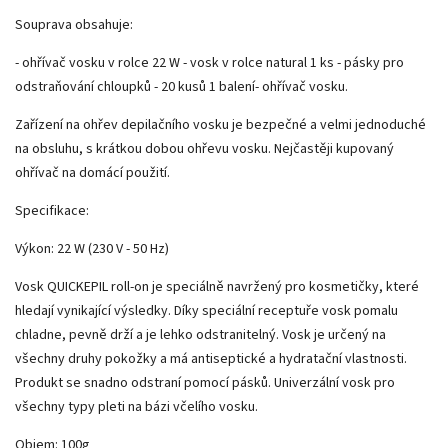
Souprava obsahuje:
- ohřívač vosku v rolce 22 W - vosk v rolce natural 1 ks - pásky pro
odstraňování chloupků - 20 kusů 1 balení- ohřívač vosku.
Zařízení na ohřev depilačního vosku je bezpečné a velmi jednoduché
na obsluhu, s krátkou dobou ohřevu vosku. Nejčastěji kupovaný
ohřívač na domácí použití.
Specifikace:
Výkon: 22 W (230 V - 50 Hz)
Vosk QUICKEPIL roll-on je speciálně navržený pro kosmetičky, které
hledají vynikající výsledky. Díky speciální receptuře vosk pomalu
chladne, pevně drží a je lehko odstranitelný. Vosk je určený na
všechny druhy pokožky a má antiseptické a hydratační vlastnosti.
Produkt se snadno odstraní pomocí pásků. Univerzální vosk pro
všechny typy pleti na bázi včelího vosku.
Objem: 100g