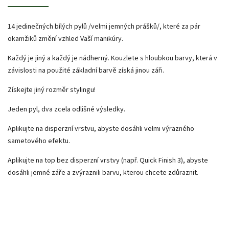
14 jedinečných bílých pylů /velmi jemných prášků/, které za pár
okamžiků změní vzhled Vaší manikúry.
Každý je jiný a každý je nádherný. Kouzlete s hloubkou barvy, která v
závislosti na použité základní barvě získá jinou záři.
Získejte jiný rozměr stylingu!
Jeden pyl, dva zcela odlišné výsledky.
Aplikujte na disperzní vrstvu, abyste dosáhli velmi výrazného
sametového efektu.
Aplikujte na top bez disperzní vrstvy (např. Quick Finish 3), abyste
dosáhli jemné záře a zvýraznili barvu, kterou chcete zdůraznit.