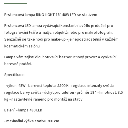
Prstencová lampa RING LIGHT 18" 48W LED se stativem
Prstencová LED lampa vydávající konstantní světlo je ideální pro
fotografování tváře a malých objektů nebo pro makrofotografii.
Senzačně se také hodí pro make-up - je nepostradatelná v každém
kosmetickém salónu.
Lampa Vám zajistí dlouhotrvající bezporuchový provoz a vynikající
barevné podání.
Specifikace:
- výkon: 48W - barevná teplota: 5500 K - regulace intenzity světla -
regulace barvy světla - úchyt pro telefon - průměr 18 " - hmotnost: 3,5
kg - nastavitelné rameno pro montáž na stativ
Balení: - lampa 480 LED
- maximální výška stativu 200 cm