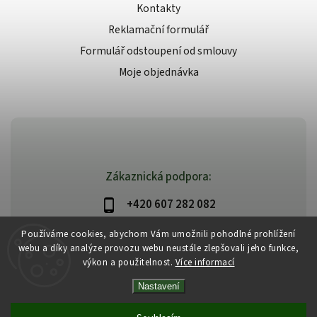
Kontakty
Reklamační formulář
Formulář odstoupení od smlouvy
Moje objednávka
Zákaznická podpora:
+420 607 282 082
info@beautysystem.cz
Používáme cookies, abychom Vám umožnili pohodlné prohlížení
webu a díky analýze provozu webu neustále zlepšovali jeho funkce,
výkon a použitelnost.
Více informací
Nastavení
Copyright 2026
Beautysystem.cz
. Všechna práva vyhrazena.
Vytvořil
Shoptet
| Design
Shoptak.cz