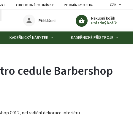
CZK
VAT
OBCHODNÍ PODMÍNKY
PODMÍNKY OCHRANY OSOBNÍCH ÚDAJŮ
Nákupní košík
Přihlášení
Prázdný košík
KADEŘNICKÝ NÁBYTEK
KADEŘNICKÉ PŘÍSTROJE
etro cedule Barbershop
shop C012, netradiční dekorace interiéru