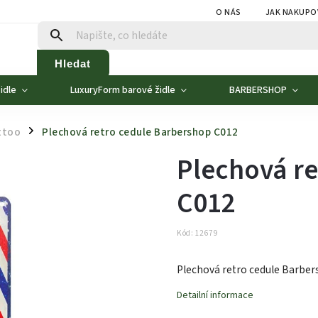
O NÁS
JAK NAKUPO
Hledat
idle
LuxuryForm barové židle
BARBERSHOP
ttoo
Plechová retro cedule Barbershop C012
/
Plechová r
C012
Kód:
12679
Plechová retro cedule Barber
Detailní informace