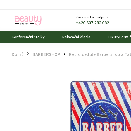
Zákaznická podpora:
+420 607 282 082
Konferenční stolky
Relaxační křesla
LuxuryForm ž
Domů
BARBERSHOP
Retro cedule Barbershop a Ta
/
/