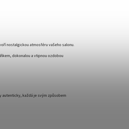
tvoří nostalgickou atmosféru vašeho salonu.
plňkem, dokonalou a vtipnou ozdobou
aly autenticky, každá je svým způsobem