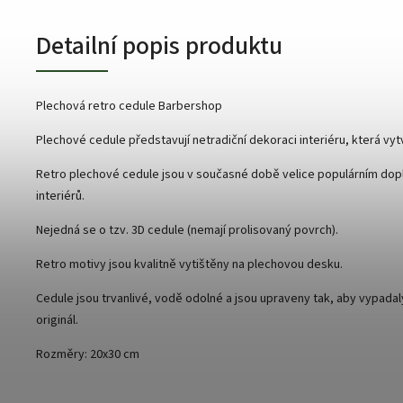
Detailní popis produktu
Plechová retro cedule Barbershop
Plechové cedule představují netradiční dekoraci interiéru, která vy
Retro plechové cedule jsou v současné době velice populárním do
interiérů.
Nejedná se o tzv. 3D cedule (nemají prolisovaný povrch).
Retro motivy jsou kvalitně vytištěny na plechovou desku.
Cedule jsou trvanlivé, vodě odolné a jsou upraveny tak, aby vypad
originál.
Rozměry: 20x30 cm