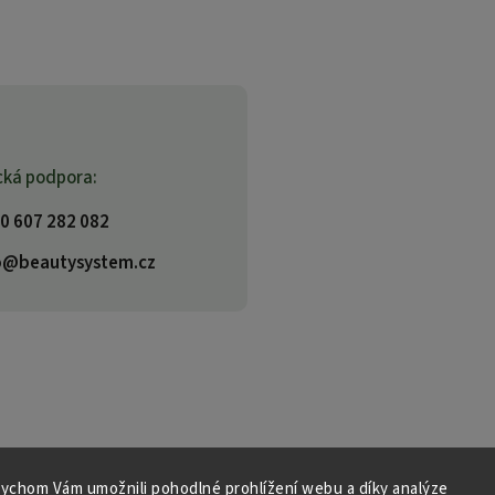
cká podpora:
0 607 282 082
o@beautysystem.cz
ychom Vám umožnili pohodlné prohlížení webu a díky analýze