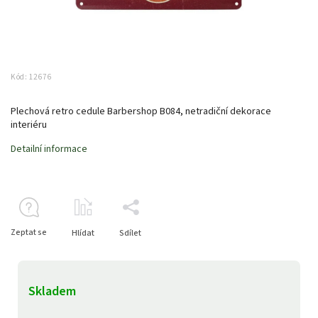
Kód:
12676
Plechová retro cedule Barbershop B084, netradiční dekorace
interiéru
Detailní informace
Zeptat se
Hlídat
Sdílet
Skladem