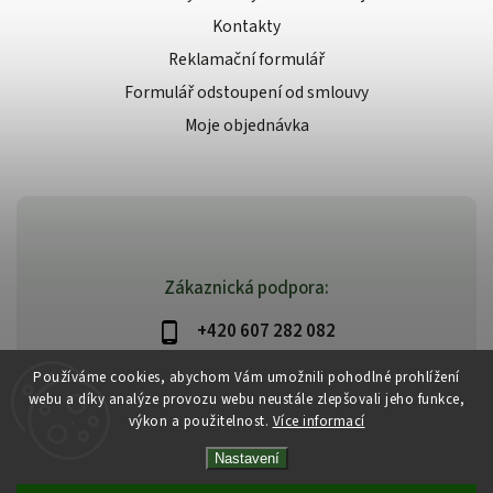
Kontakty
Reklamační formulář
Formulář odstoupení od smlouvy
Moje objednávka
Zákaznická podpora:
+420 607 282 082
info@beautysystem.cz
Používáme cookies, abychom Vám umožnili pohodlné prohlížení
webu a díky analýze provozu webu neustále zlepšovali jeho funkce,
výkon a použitelnost.
Více informací
Nastavení
Copyright 2026
Beautysystem.cz
. Všechna práva vyhrazena.