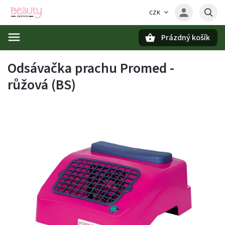
CZK
Prázdný košík
Hledat
Odsávačka prachu Promed -
růžová (BS)