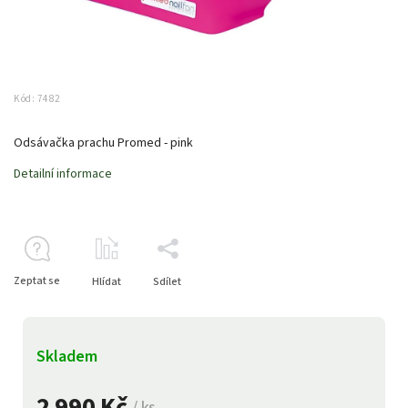
Kód:
7482
Odsávačka prachu Promed - pink
Detailní informace
Zeptat se
Hlídat
Sdílet
Skladem
2 990 Kč
/ ks