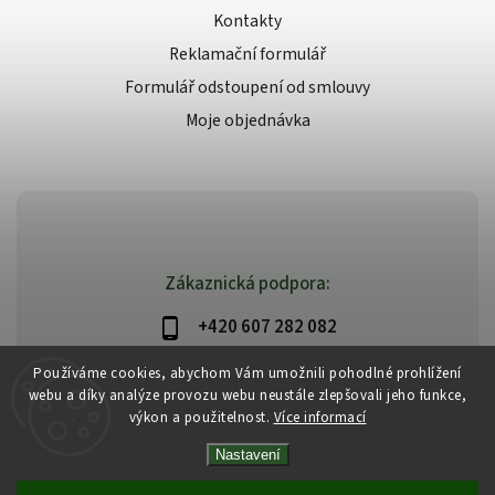
Kontakty
Reklamační formulář
Formulář odstoupení od smlouvy
Moje objednávka
Zákaznická podpora:
+420 607 282 082
info@beautysystem.cz
Používáme cookies, abychom Vám umožnili pohodlné prohlížení
webu a díky analýze provozu webu neustále zlepšovali jeho funkce,
výkon a použitelnost.
Více informací
Nastavení
Copyright 2026
Beautysystem.cz
. Všechna práva vyhrazena.