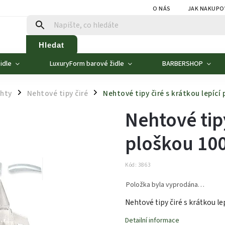
O NÁS
JAK NAKUPO
Hledat
idle
LuxuryForm barové židle
BARBERSHOP
ehty
Nehtové tipy čiré
Nehtové tipy čiré s krátkou lepící
/
/
Nehtové tipy
ploškou 100
Kód:
3863
Položka byla vyprodána…
Nehtové tipy čiré s krátkou le
Detailní informace