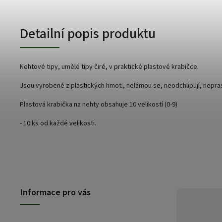
Detailní popis produktu
Nehtové tipy, umělé tipy čiré, v praktické plastové krabičce.
Jsou vyrobené z plastických hmot., nelámou se, neodchlipují, nepras
Plastová krabička na nehty obsahuje 10 velikostí (0-9)
- 10 ks od každé velikosti.
Informace pro vás