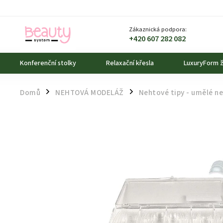
Zákaznická podpora:
+420 607 282 082
Konferenční stolky
Relaxační křesla
LuxuryForm ž
Domů
NEHTOVÁ MODELÁŽ
Nehtové tipy - umělé n
/
/