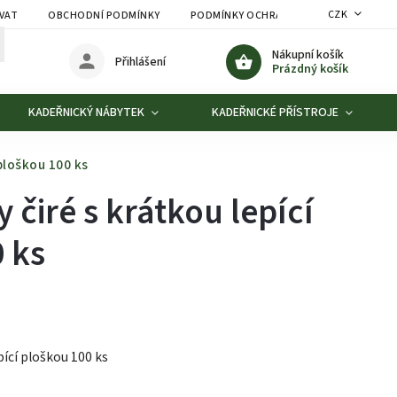
CZK
VAT
OBCHODNÍ PODMÍNKY
PODMÍNKY OCHRANY OSOBNÍCH ÚDAJŮ
Nákupní košík
Přihlášení
Prázdný košík
KADEŘNICKÝ NÁBYTEK
KADEŘNICKÉ PŘÍSTROJE
 ploškou 100 ks
 čiré s krátkou lepící
 ks
pící ploškou 100 ks