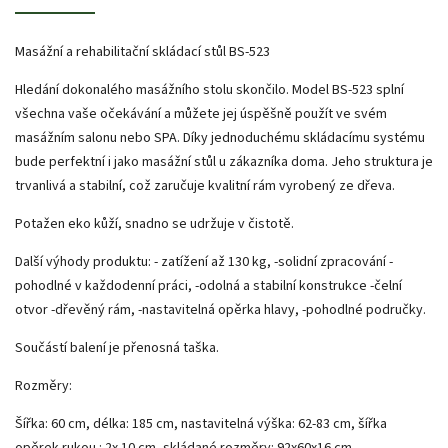
Masážní a rehabilitační skládací stůl BS-523
Hledání dokonalého masážního stolu skončilo. Model BS-523 splní
všechna vaše očekávání a můžete jej úspěšně použít ve svém
masážním salonu nebo SPA. Díky jednoduchému skládacímu systému
bude perfektní i jako masážní stůl u zákazníka doma. Jeho struktura je
trvanlivá a stabilní, což zaručuje kvalitní rám vyrobený ze dřeva.
Potažen eko kůží, snadno se udržuje v čistotě.
Další výhody produktu: - zatížení až 130 kg, -solidní zpracování -
pohodlné v každodenní práci, -odolná a stabilní konstrukce -čelní
otvor -dřevěný rám, -nastavitelná opěrka hlavy, -pohodlné područky.
Součástí balení je přenosná taška.
Rozměry:
Šířka: 60 cm, délka: 185 cm, nastavitelná výška: 62-83 cm, šířka
opěrek rukou : 2x 10 cm, skládané rozměry: 92x60x16 cm