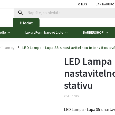
O NÁS
JAK NAKUPO
Hledat
idle
LuxuryForm barové židle
BARBERSHOP
ní lampy
LED Lampa - Lupa S5 s nastavitelnou intenzitou svě
/
LED Lampa -
nastavitelno
stativu
Kód:
11085
LED Lampa - Lupa S5 s nastavi