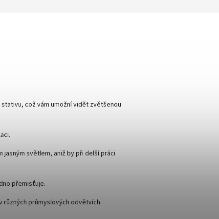
na stativu, což vám umožní vidět zvětšenou
aci.
ým jasným světlem, aniž by při delší práci
adno přemisťuje.
i v různých průmyslových odvětvích.