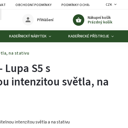
CZK
VAT
OBCHODNÍ PODMÍNKY
PODMÍNKY OCHRANY OSOBNÍCH ÚDAJŮ
Nákupní košík
Přihlášení
Prázdný košík
KADEŘNICKÝ NÁBYTEK
KADEŘNICKÉ PŘÍSTROJE
tla, na stativu
 Lupa S5 s
u intenzitou světla, na
telnou intenzitou světla a na stativu