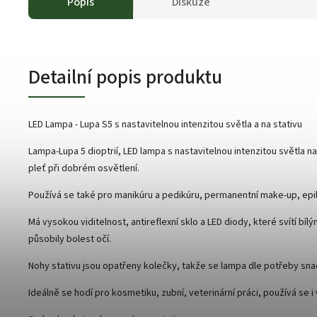
Popis
Diskuze
Detailní popis produktu
LED Lampa - Lupa S5 s nastavitelnou intenzitou světla a na stativu
Lampa-Lupa 5 dioptrií, LED lampa s nastavitelnou intenzitou světla 
pleť při dobrém osvětlení.
Používá se také pro manikúru a pedikúru, permanentní make-up, epil
Má vysokou viditelnost, antireflexní sklo a LED diody, které svítí bíl
působily bolest očí.
Nohy stativu jsou opatřeny kolečky, takže se lampa dle potřeby sn
Ideálně se hodí pro kosmetiku, zubní, veterinární práci, používá se 