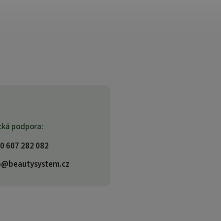
cká podpora:
0 607 282 082
o@beautysystem.cz