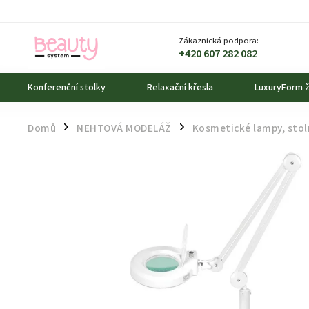
Zákaznická podpora:
+420 607 282 082
Konferenční stolky
Relaxační křesla
LuxuryForm ž
Domů
NEHTOVÁ MODELÁŽ
Kosmetické lampy, stol
/
/