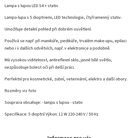
Lampa s lupou LED S4 + stativ
Lampo-lupa s 5 dioptriemi, LED technologie, čtyřramenný stativ.
Umožňuje detailní pohled při dobrém osvětlení.
Používá se např. při manikúře, pedikúře, trvalém make-upu, epilaci
nebo i v dalších odvětvích, např. v elektronice a podobně.
Má vysokou viditelnost, antireflexní sklo, jasné bílé světlo,
nezpůsobuje bolest očí při delší práci.
Perfektní pro kosmetické, zubní, veterinární, elektro a další obory.
Rozměry viz foto
Souprava obsahuje: - lampu s lupou - stativ
Specifikace: 5 dioptrií Výkon: 12 W 220-240 V / 50 Hz
Informace pro vás