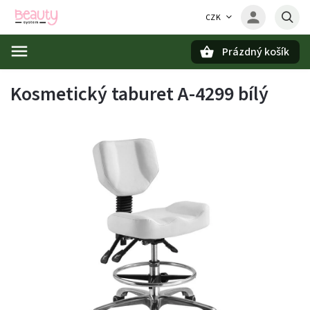
CZK
Prázdný košík
Hledat
Kosmetický taburet A-4299 bílý