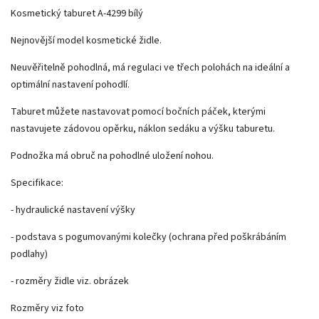
Kosmetický taburet A-4299 bílý
Nejnovější model kosmetické židle.
Neuvěřitelně pohodlná, má regulaci ve třech polohách na ideální a
optimální nastavení pohodlí.
Taburet můžete nastavovat pomocí bočních páček, kterými
nastavujete zádovou opěrku, náklon sedáku a výšku taburetu.
Podnožka má obruč na pohodlné uložení nohou.
Specifikace:
- hydraulické nastavení výšky
- podstava s pogumovanými kolečky (ochrana před poškrábáním
podlahy)
- rozměry židle viz. obrázek
Rozměry viz foto