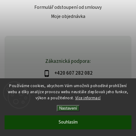
Formulář odstoupení od smlouvy
Moje objednávka
Zákaznická podpora:
+420 607 282 082
info@beautysystem.cz
Používáme cookies, abychom Vám umožnili pohodlné prohlížení
webu a díky analýze provozu webu neustále zlepšovali jeho funkce,
výkon a použitelnost.
Více informací
Nastavení
Copyright 2026
Beautysystem.cz
. Všechna práva vyhrazena.
Vytvořil
Shoptet
| Design
Shoptak.cz
Souhlasím