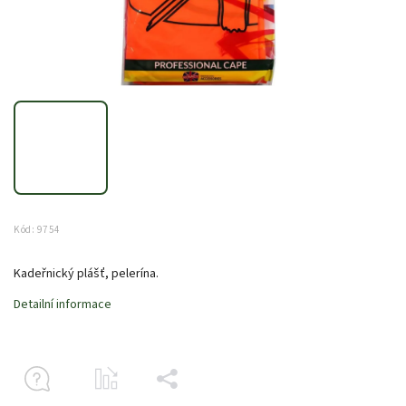
Kód:
9754
Kadeřnický plášť, pelerína.
Detailní informace