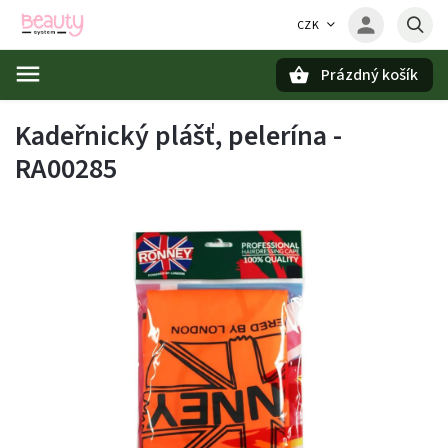
CZK
Prázdný košík
Hledat
Kadeřnický plášť, pelerína -
RA00285