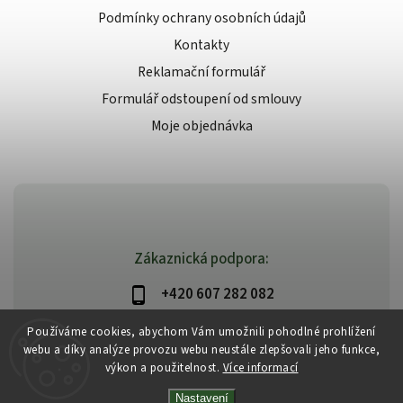
Podmínky ochrany osobních údajů
Kontakty
Reklamační formulář
Formulář odstoupení od smlouvy
Moje objednávka
Zákaznická podpora:
+420 607 282 082
info@beautysystem.cz
Používáme cookies, abychom Vám umožnili pohodlné prohlížení
webu a díky analýze provozu webu neustále zlepšovali jeho funkce,
výkon a použitelnost.
Více informací
Nastavení