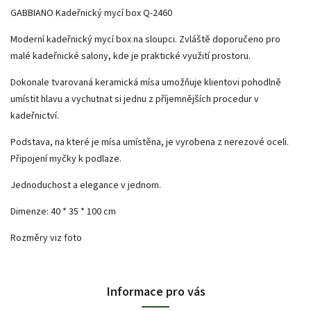
GABBIANO Kadeřnický mycí box Q-2460
Moderní kadeřnický mycí box na sloupci. Zvláště doporučeno pro
malé kadeřnické salony, kde je praktické využití prostoru.
Dokonale tvarovaná keramická mísa umožňuje klientovi pohodlně
umístit hlavu a vychutnat si jednu z příjemnějších procedur v
kadeřnictví.
Podstava, na které je mísa umístěna, je vyrobena z nerezové oceli.
Připojení myčky k podlaze.
Jednoduchost a elegance v jednom.
Dimenze: 40 * 35 * 100 cm
Rozměry viz foto
Informace pro vás