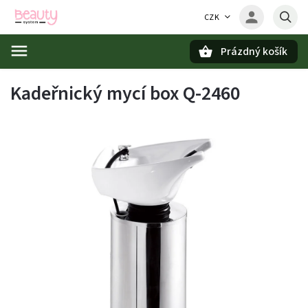
CZK
Prázdný košík
Hledat
Kadeřnický mycí box Q-2460