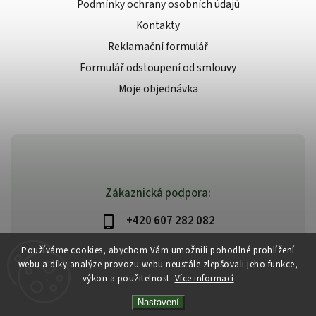
Podmínky ochrany osobních údajů
Kontakty
Reklamační formulář
Formulář odstoupení od smlouvy
Moje objednávka
Zákaznická podpora:
+420 607 282 082
info@beautysystem.cz
Používáme cookies, abychom Vám umožnili pohodlné prohlížení
webu a díky analýze provozu webu neustále zlepšovali jeho funkce,
výkon a použitelnost.
Více informací
Nastavení
Copyright 2026
Beautysystem.cz
. Všechna práva vyhrazena.