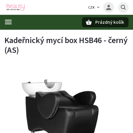
CZK
Prázdný košík
Hledat
Kadeřnický mycí box HSB46 - černý
(AS)