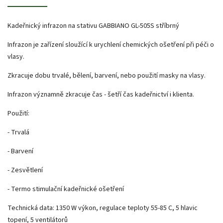
Kadeřnický infrazon na stativu GABBIANO GL-505S stříbrný
Infrazon je zařízení sloužící k urychlení chemických ošetření při péči o
vlasy.
Zkracuje dobu trvalé, bělení, barvení, nebo použití masky na vlasy.
Infrazon významně zkracuje čas - šetří čas kadeřnictví i klienta.
Použití:
- Trvalá
- Barvení
- Zesvětlení
- Termo stimulační kadeřnické ošetření
Technická data: 1350 W výkon, regulace teploty 55-85 C, 5 hlavic
topení, 5 ventilátorů