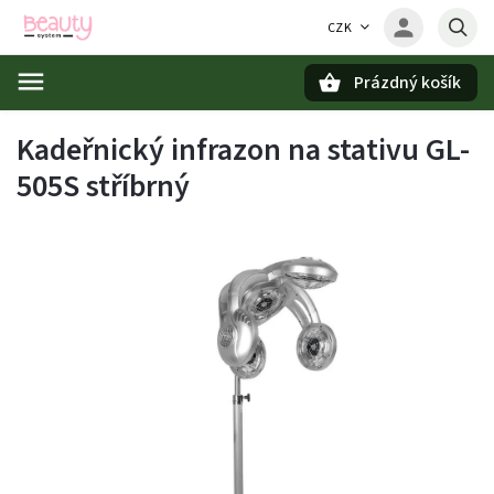
CZK
Prázdný košík
Hledat
Kadeřnický infrazon na stativu GL-
505S stříbrný