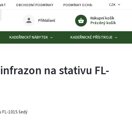
CZK
VAT
OBCHODNÍ PODMÍNKY
PODMÍNKY OCHRANY OSOBNÍCH ÚDAJŮ
Nákupní košík
Přihlášení
Prázdný košík
KADEŘNICKÝ NÁBYTEK
KADEŘNICKÉ PŘÍSTROJE
infrazon na stativu FL-
u FL-101S šedý