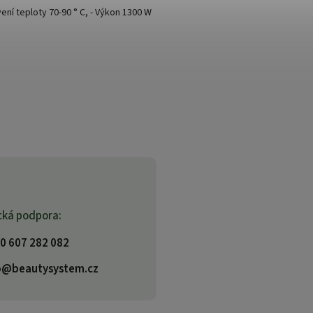
vení teploty 70-90 ° C, - Výkon 1300 W
cká podpora:
0 607 282 082
o@beautysystem.cz