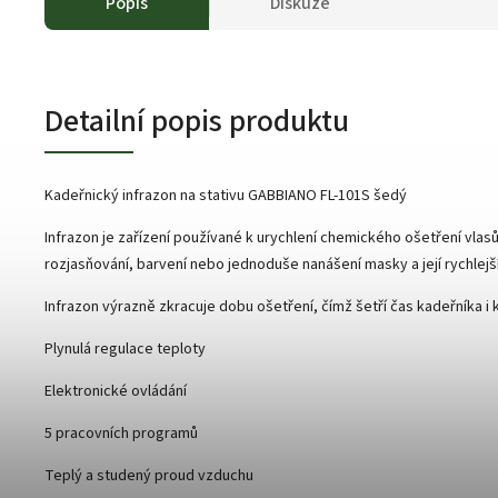
Popis
Diskuze
Detailní popis produktu
Kadeřnický infrazon na stativu GABBIANO FL-101S šedý
Infrazon je zařízení používané k urychlení chemického ošetření vlas
rozjasňování, barvení nebo jednoduše nanášení masky a její rychlejší
Infrazon výrazně zkracuje dobu ošetření, čímž šetří čas kadeřníka i k
Plynulá regulace teploty
Elektronické ovládání
5 pracovních programů
Teplý a studený proud vzduchu