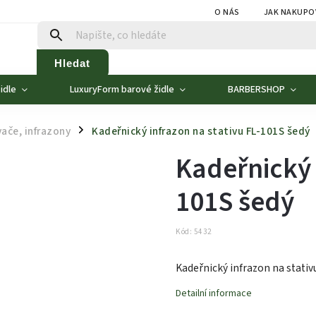
O NÁS
JAK NAKUPO
Hledat
idle
LuxuryForm barové židle
BARBERSHOP
ače, infrazony
Kadeřnický infrazon na stativu FL-101S šedý
/
Kadeřnický 
101S šedý
Kód:
5432
Kadeřnický infrazon na stativ
Detailní informace