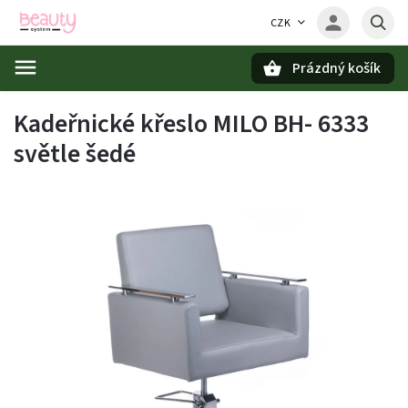
CZK
Prázdný košík
Hledat
Kadeřnické křeslo MILO BH- 6333
světle šedé