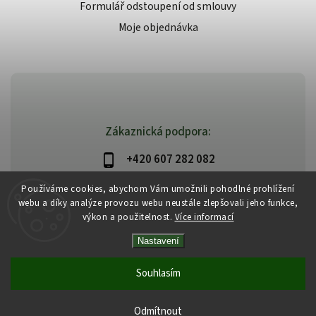
Formulář odstoupení od smlouvy
Moje objednávka
Zákaznická podpora:
+420 607 282 082
info@beautysystem.cz
Používáme cookies, abychom Vám umožnili pohodlné prohlížení
webu a díky analýze provozu webu neustále zlepšovali jeho funkce,
výkon a použitelnost.
Více informací
Nastavení
Copyright 2026
Beautysystem.cz
. Všechna práva vyhrazena.
Vytvořil
Shoptet
| Design
Shoptak.cz
Souhlasím
Odmítnout