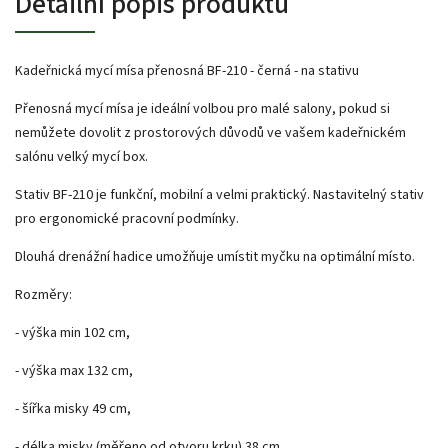
Detailní popis produktu
Kadeřnická mycí mísa přenosná BF-210 - černá - na stativu
Přenosná mycí mísa je ideální volbou pro malé salony, pokud si
nemůžete dovolit z prostorových důvodů ve vašem kadeřnickém
salónu velký mycí box.
Stativ BF-210 je funkční, mobilní a velmi praktický. Nastavitelný stativ
pro ergonomické pracovní podmínky.
Dlouhá drenážní hadice umožňuje umístit myčku na optimální místo.
Rozměry:
- výška min 102 cm,
- výška max 132 cm,
- šířka misky 49 cm,
- délka misky (měřeno od otvoru krku) 38 cm