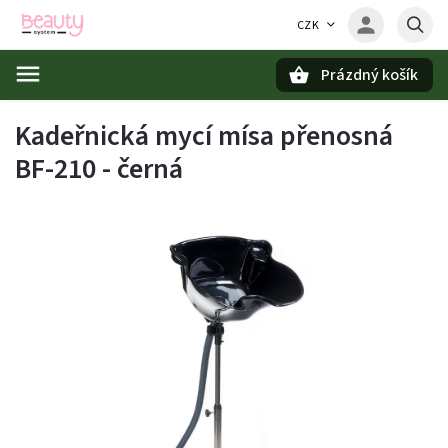
CZK
Prázdný košík
Hledat
Kadeřnická mycí mísa přenosná
BF-210 - černá