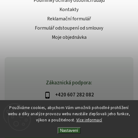
Podmínky ochrany osobních údajů
Kontakty
Reklamační formulář
Formulář odstoupení od smlouvy
Moje objednávka
Zákaznická podpora:
+420 607 282 082
info@beautysystem.cz
Používáme cookies, abychom Vám umožnili pohodlné prohlížení
webu a díky analýze provozu webu neustále zlepšovali jeho funkce,
výkon a použitelnost.
Více informací
Nastavení
Copyright 2026
Beautysystem.cz
. Všechna práva vyhrazena.