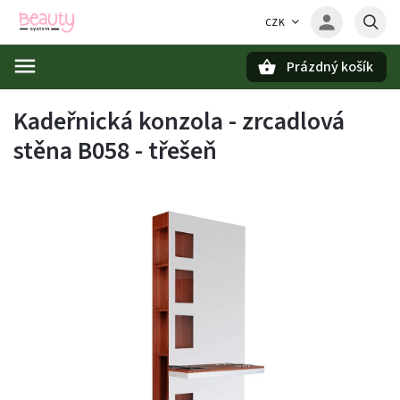
CZK
Prázdný košík
Hledat
Kadeřnická konzola - zrcadlová
stěna B058 - třešeň