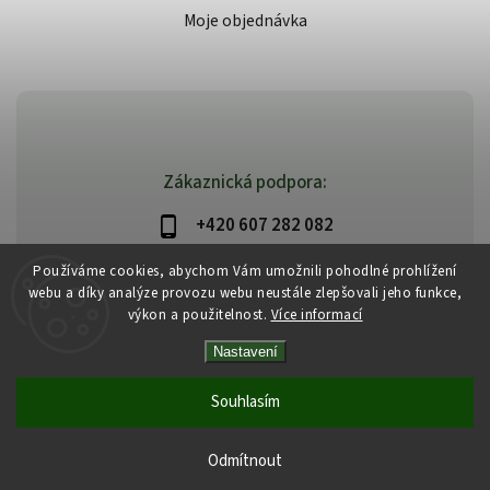
Moje objednávka
Zákaznická podpora:
+420 607 282 082
info@beautysystem.cz
Používáme cookies, abychom Vám umožnili pohodlné prohlížení
webu a díky analýze provozu webu neustále zlepšovali jeho funkce,
výkon a použitelnost.
Více informací
Nastavení
Copyright 2026
Beautysystem.cz
. Všechna práva vyhrazena.
Vytvořil
Shoptet
| Design
Shoptak.cz
Souhlasím
Odmítnout