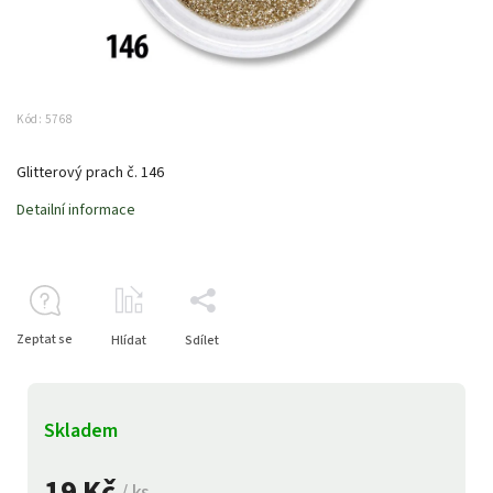
Kód:
5768
Glitterový prach č. 146
Detailní informace
Zeptat se
Hlídat
Sdílet
Skladem
19 Kč
/ ks